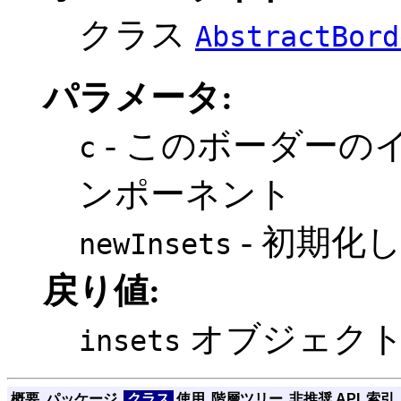
クラス
AbstractBord
パラメータ:
- このボーダーの
c
ンポーネント
- 初期化
newInsets
戻り値:
オブジェク
insets
概要
パッケージ
クラス
使用
階層ツリー
非推奨 API
索引