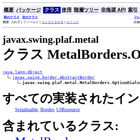
概要
パッケージ
クラス
使用
階層ツリー
非推奨 API
索引
前のクラス
次のクラス
フレ
概要: 入れ子 | フィールド |
コンストラクタ
|
メソッド
詳細
javax.swing.plaf.metal
クラス MetalBorders.Op
java.lang.Object
javax.swing.border.AbstractBorder
javax.swing.plaf.metal.MetalBorders.OptionDialo
すべての実装されたイン
Serializable
,
Border
,
UIResource
含まれているクラス: