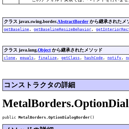
クラス javax.swing.border.
AbstractBorder
から継承されたメ
getBaseline
,
getBaselineResizeBehavior
,
getInteriorRec
クラス java.lang.
Object
から継承されたメソッド
clone
,
equals
,
finalize
,
getClass
,
hashCode
,
notify
,
n
コンストラクタの詳細
MetalBorders.OptionDia
public 
MetalBorders.OptionDialogBorder
()