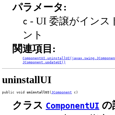
パラメータ:
- UI 委譲がイ
c
ント
関連項目:
ComponentUI.uninstallUI(javax.swing.JComponen
JComponent.updateUI()
uninstallUI
public void 
uninstallUI
(
JComponent
 c)
クラス
の
ComponentUI