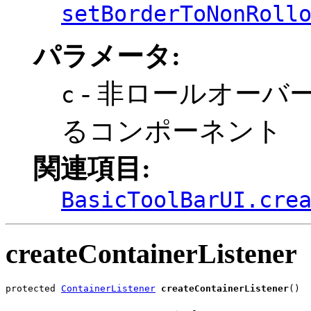
setBorderToNonRoll
パラメータ:
- 非ロールオーバ
c
るコンポーネント
関連項目:
BasicToolBarUI.cre
createContainerListener
protected 
ContainerListener
createContainerListener
()