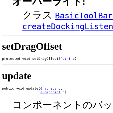
オーバーライド:
クラス
BasicToolBar
createDockingListe
setDragOffset
protected void 
setDragOffset
(
Point
 p)
update
public void 
update
(
Graphics
 g,

JComponent
 c)
コンポーネントのバッ