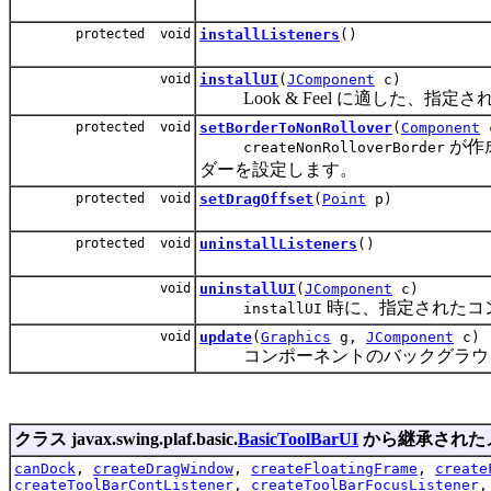
protected void
installListeners
()
void
installUI
(
JComponent
c)
Look & Feel に適した、指
protected void
setBorderToNonRollover
(
Component
が作
createNonRolloverBorder
ダーを設定します。
protected void
setDragOffset
(
Point
p)
protected void
uninstallListeners
()
void
uninstallUI
(
JComponent
c)
時に、指定されたコ
installUI
void
update
(
Graphics
g,
JComponent
c)
コンポーネントのバックグラウン
クラス javax.swing.plaf.basic.
BasicToolBarUI
から継承された
canDock
,
createDragWindow
,
createFloatingFrame
,
create
createToolBarContListener
,
createToolBarFocusListener