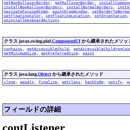
getNonRolloverBorder
,
getRolloverBorder
,
installCompon
installNonRolloverBorders
,
installNormalBorders
,
insta
navigateFocusedComp
,
paintDragWindow
,
setBorderToNorma
setFloatingColor
,
setFloatingLocation
,
setOrientation
uninstallKeyboardActions
クラス javax.swing.plaf.
ComponentUI
から継承されたメソッ
contains
,
getAccessibleChild
,
getAccessibleChildrenCou
getMinimumSize
,
getPreferredSize
,
paint
クラス java.lang.
Object
から継承されたメソッド
clone
,
equals
,
finalize
,
getClass
,
hashCode
,
notify
,
n
フィールドの詳細
contListener