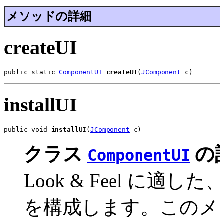
メソッドの詳細
createUI
public static 
ComponentUI
createUI
(
JComponent
 c)
installUI
public void 
installUI
(
JComponent
 c)
クラス
の
ComponentUI
Look & Feel に
を構成します。このメ