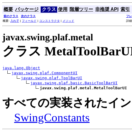
概要
パッケージ
クラス
使用
階層ツリー
非推奨 API
索引
前のクラス
次のクラス
フレ
概要:
入れ子
|
フィールド
|
コンストラクタ
|
メソッド
詳細
javax.swing.plaf.metal
クラス MetalToolBarU
java.lang.Object
javax.swing.plaf.ComponentUI
javax.swing.plaf.ToolBarUI
javax.swing.plaf.basic.BasicToolBarUI
javax.swing.plaf.metal.MetalToolBarUI
すべての実装されたイン
SwingConstants