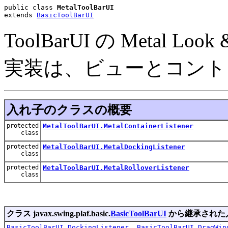
public class 
MetalToolBarUI
extends 
BasicToolBarUI
ToolBarUI の Metal 
実装は、ビューとコント
入れ子のクラスの概要
protected
MetalToolBarUI.MetalContainerListener
class
protected
MetalToolBarUI.MetalDockingListener
class
protected
MetalToolBarUI.MetalRolloverListener
class
クラス javax.swing.plaf.basic.
BasicToolBarUI
から継承された
BasicToolBarUI.DockingListener
,
BasicToolBarUI.DragWin