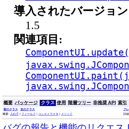
導入されたバージョン
1.5
関連項目:
ComponentUI.update
javax.swing.JCompo
ComponentUI.paint(
javax.swing.JCompo
概要
パッケージ
クラス
使用
階層ツリー
非推奨 API
索引
前のクラス
次のクラス
フレ
概要:
入れ子
|
フィールド
|
コンストラクタ
|
メソッド
詳細
バグの報告と機能のリクエス