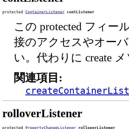
protected 
ContainerListener
contListener
この protected 
接のアクセスやオーバ
い。代わりに creat
関連項目:
createContainerLis
rolloverListener
protected 
PropertyChangeListener
rolloverListener