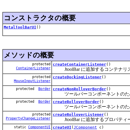
コンストラクタの概要
MetalToolBarUI
()
メソッドの概要
protected
createContainerListener
()
ContainerListener
JtoolBar に追加するコンテナ
protected
createDockingListener
()
MouseInputListener
protected
Border
createNonRolloverBorder
()
ツールバーコンポーネントのため
protected
Border
createRolloverBorder
()
ツールバーコンポーネントのため
protected
createRolloverListener
()
PropertyChangeListener
JtoolBar に追加するプロパテ
static
ComponentUI
createUI
(
JComponent
c)