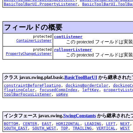
BasicToolBarUI.PropertyListener
,
BasicToolBarUI.ToolBa
フィールドの概要
protected
contListener
ContainerListener
この protected フィールドは
protected
rolloverListener
PropertyChangeListener
この protected フィールドは
クラス javax.swing.plaf.basic.
BasicToolBarUI
から継承された
constraintBeforeFloating
,
dockingBorderColor
,
dockingC
floatingColor
,
focusedCompIndex
,
leftKey
,
propertyList
toolBarFocusListener
,
upKey
インタフェース javax.swing.
SwingConstants
から継承された
BOTTOM
,
CENTER
,
EAST
,
HORIZONTAL
,
LEADING
,
LEFT
,
NEXT
SOUTH_EAST
,
SOUTH_WEST
,
TOP
,
TRAILING
,
VERTICAL
,
WEST