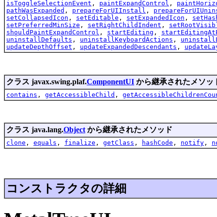
isToggleSelectionEvent
,
paintExpandControl
,
paintHoriz
pathWasExpanded
,
prepareForUIInstall
,
prepareForUIUnin
setCollapsedIcon
,
setEditable
,
setExpandedIcon
,
setHas
setPreferredMinSize
,
setRightChildIndent
,
setRootVisib
shouldPaintExpandControl
,
startEditing
,
startEditingAt
uninstallDefaults
,
uninstallKeyboardActions
,
uninstall
updateDepthOffset
,
updateExpandedDescendants
,
updateLa
クラス javax.swing.plaf.
ComponentUI
から継承されたメソッ
contains
,
getAccessibleChild
,
getAccessibleChildrenCou
クラス java.lang.
Object
から継承されたメソッド
clone
,
equals
,
finalize
,
getClass
,
hashCode
,
notify
,
n
コンストラクタの詳細