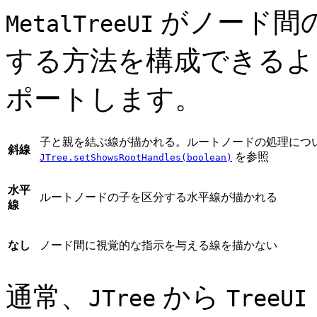
がノード間
MetalTreeUI
する方法を構成できるよ
ポートします。
子と親を結ぶ線が描かれる。ルートノードの処理につ
斜線
を参照
JTree.setShowsRootHandles(boolean)
水平
ルートノードの子を区分する水平線が描かれる
線
なし
ノード間に視覚的な指示を与える線を描かない
通常、
から
JTree
TreeUI