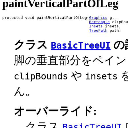
paintVerticalPartOfLeg
protected void 
paintVerticalPartOfLeg
(
Graphics
 g,

Rectangle
 clipBou
Insets
 insets,

TreePath
 path)
クラス
の
BasicTreeUI
脚の垂直部分をペイン
や
clipBounds
insets
ん。
オーバーライド:
クラス
BasicTreeUI