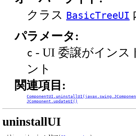
クラス
BasicTreeUI
パラメータ:
- UI 委譲がイ
c
ント
関連項目:
ComponentUI.uninstallUI(javax.swing.JComponen
JComponent.updateUI()
uninstallUI