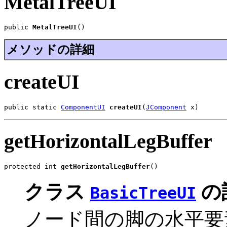
MetalTreeUI
public 
MetalTreeUI
()
メソッドの詳細
createUI
public static 
ComponentUI
createUI
(
JComponent
 x)
getHorizontalLegBuffer
protected int 
getHorizontalLegBuffer
()
クラス
の
BasicTreeUI
ノード間の脚の水平要