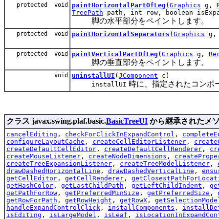
protected void
paintHorizontalPartOfLeg
(
Graphics
g,
TreePath
path, int row, boolean isExpa
脚の水平部分をペイントします。
protected void
paintHorizontalSeparators
(
Graphics
g
protected void
paintVerticalPartOfLeg
(
Graphics
g,
Re
脚の垂直部分をペイントします。
void
uninstallUI
(
JComponent
c)
時に、指定されたコンポ
installUI
クラス javax.swing.plaf.basic.
BasicTreeUI
から継承されたメ
cancelEditing
,
checkForClickInExpandControl
,
completeE
configureLayoutCache
,
createCellEditorListener
,
create
createDefaultCellEditor
,
createDefaultCellRenderer
,
cr
createMouseListener
,
createNodeDimensions
,
createPrope
createTreeExpansionListener
,
createTreeModelListener
,
drawDashedHorizontalLine
,
drawDashedVerticalLine
,
ensu
getCellEditor
,
getCellRenderer
,
getClosestPathForLocat
getHashColor
,
getLastChildPath
,
getLeftChildIndent
,
ge
getPathForRow
,
getPreferredMinSize
,
getPreferredSize
,
getRowForPath
,
getRowHeight
,
getRowX
,
getSelectionMode
handleExpandControlClick
,
installComponents
,
installDe
isEditing
,
isLargeModel
,
isLeaf
,
isLocationInExpandCon