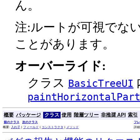
ん。
注:ルートが可視でな
ことがあります。
オーバーライド:
クラス
BasicTreeUI
paintHorizontalPar
概要
パッケージ
クラス
使用
階層ツリー
非推奨 API
索引
前のクラス
次のクラス
フレ
概要:
入れ子
|
フィールド
|
コンストラクタ
|
メソッド
詳細