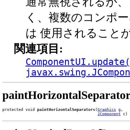
通常無視されるが、 
く、複数のコンポー
は 使用されること
関連項目:
ComponentUI.update
javax.swing.JCompo
paintHorizontalSeparato
protected void 
paintHorizontalSeparators
(
Graphics
 g,

JComponent
 c)