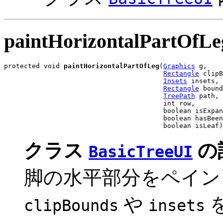
paintHorizontalPartOfLe
protected void 
paintHorizontalPartOfLeg
(
Graphics
 g,

Rectangle
 clipB
Insets
 insets,

Rectangle
 bound
TreePath
 path,

                                        int row,

                                        boolean isExpan
                                        boolean hasBeen
                                        boolean isLeaf)
クラス
の
BasicTreeUI
脚の水平部分をペイン
や
clipBounds
insets