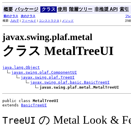
概要
パッケージ
クラス
使用
階層ツリー
非推奨 API
索引
前のクラス
次のクラス
フレ
概要:
入れ子
|
フィールド
|
コンストラクタ
|
メソッド
詳細
javax.swing.plaf.metal
クラス MetalTreeUI
java.lang.Object
javax.swing.plaf.ComponentUI
javax.swing.plaf.TreeUI
javax.swing.plaf.basic.BasicTreeUI
javax.swing.plaf.metal.MetalTreeUI
public class 
MetalTreeUI
extends 
BasicTreeUI
の Metal Look 
TreeUI