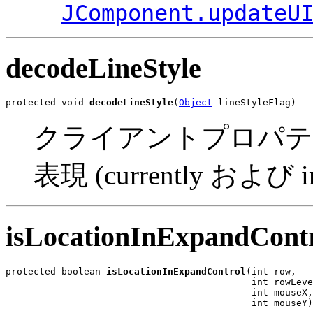
JComponent.updateU
decodeLineStyle
protected void 
decodeLineStyle
(
Object
 lineStyleFlag)
クライアントプロパテ
表現 (currently お
isLocationInExpandCont
protected boolean 
isLocationInExpandControl
(int row,

                                            int rowLeve
                                            int mouseX,

                                            int mouseY)