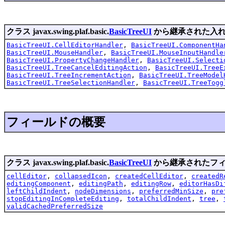
クラス javax.swing.plaf.basic.
BasicTreeUI
から継承された入れ
BasicTreeUI.CellEditorHandler
,
BasicTreeUI.ComponentHa
BasicTreeUI.MouseHandler
,
BasicTreeUI.MouseInputHandle
BasicTreeUI.PropertyChangeHandler
,
BasicTreeUI.Selecti
BasicTreeUI.TreeCancelEditingAction
,
BasicTreeUI.TreeE
BasicTreeUI.TreeIncrementAction
,
BasicTreeUI.TreeModel
BasicTreeUI.TreeSelectionHandler
,
BasicTreeUI.TreeTogg
フィールドの概要
クラス javax.swing.plaf.basic.
BasicTreeUI
から継承されたフ
cellEditor
,
collapsedIcon
,
createdCellEditor
,
createdR
editingComponent
,
editingPath
,
editingRow
,
editorHasDi
leftChildIndent
,
nodeDimensions
,
preferredMinSize
,
pre
stopEditingInCompleteEditing
,
totalChildIndent
,
tree
,
validCachedPreferredSize