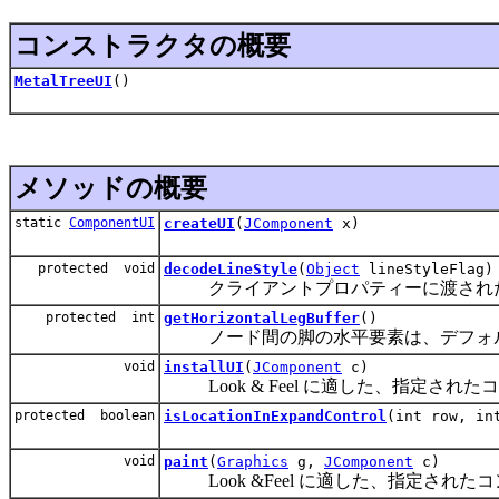
コンストラクタの概要
MetalTreeUI
()
メソッドの概要
static
ComponentUI
createUI
(
JComponent
x)
protected void
decodeLineStyle
(
Object
lineStyleFlag)
クライアントプロパティーに渡された文字列と内
protected int
getHorizontalLegBuffer
()
ノード間の脚の水平要素は、デフォル
void
installUI
(
JComponent
c)
Look & Feel に適した、指定され
protected boolean
isLocationInExpandControl
(int row, in
void
paint
(
Graphics
g,
JComponent
c)
Look &Feel に適した、指定され