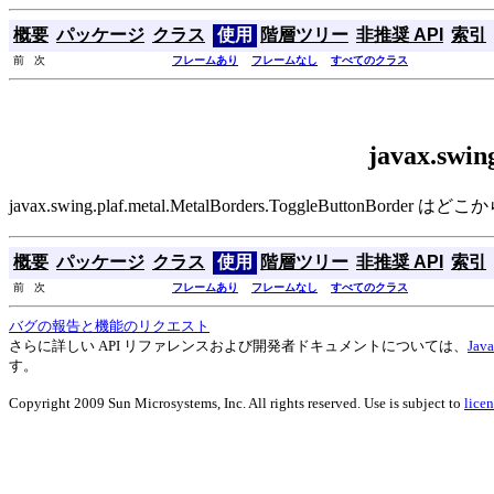
概要
パッケージ
クラス
使用
階層ツリー
非推奨 API
索引
前 次
フレームあり
フレームなし
すべてのクラス
javax.swi
javax.swing.plaf.metal.MetalBorders.ToggleButtonBo
概要
パッケージ
クラス
使用
階層ツリー
非推奨 API
索引
前 次
フレームあり
フレームなし
すべてのクラス
バグの報告と機能のリクエスト
さらに詳しい API リファレンスおよび開発者ドキュメントについては、
Ja
す。
Copyright 2009 Sun Microsystems, Inc. All rights reserved. Use is subject to
licen