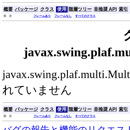
概要
パッケージ
クラス
使用
階層ツリー
非推奨 API
索引
前 次
フレームあり
フレームなし
すべてのクラス
javax.swing.plaf.
javax.swing.plaf.mul
れていません
概要
パッケージ
クラス
使用
階層ツリー
非推奨 API
索引
前 次
フレームあり
フレームなし
すべてのクラス
バグの報告と機能のリクエス