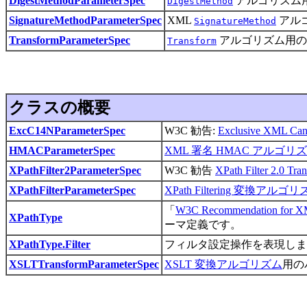
DigestMethodParameterSpec
アルゴリズム
DigestMethod
SignatureMethodParameterSpec
XML
アル
SignatureMethod
TransformParameterSpec
アルゴリズム用の
Transform
クラスの概要
ExcC14NParameterSpec
W3C 勧告:
Exclusive XML C
HMACParameterSpec
XML 署名 HMAC アルゴリ
XPathFilter2ParameterSpec
W3C 勧告
XPath Filter 2.0 Tra
XPathFilterParameterSpec
XPath Filtering 変換アルゴ
「
W3C Recommendation for XML
XPathType
ーマ定義です。
XPathType.Filter
フィルタ設定操作を表現しま
XSLTTransformParameterSpec
XSLT 変換アルゴリズム
用の