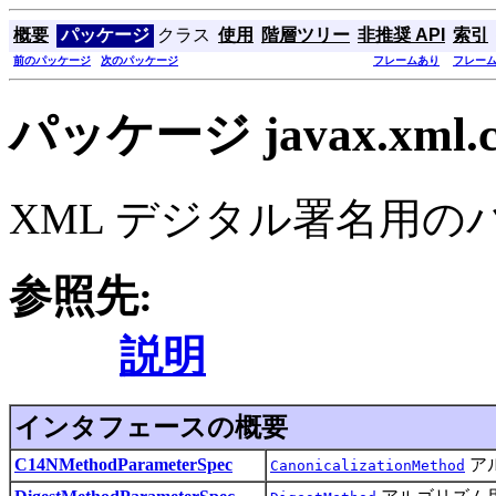
概要
パッケージ
クラス
使用
階層ツリー
非推奨 API
索引
前のパッケージ
次のパッケージ
フレームあり
フレー
パッケージ javax.xml.cry
XML デジタル署名用
参照先:
説明
インタフェースの概要
C14NMethodParameterSpec
ア
CanonicalizationMethod