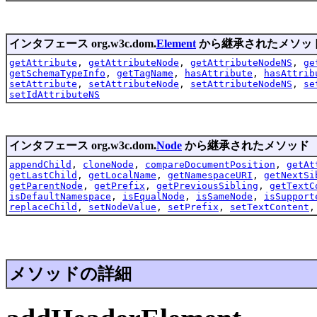
インタフェース org.w3c.dom.
Element
から継承されたメソッ
getAttribute
,
getAttributeNode
,
getAttributeNodeNS
,
ge
getSchemaTypeInfo
,
getTagName
,
hasAttribute
,
hasAttrib
setAttribute
,
setAttributeNode
,
setAttributeNodeNS
,
se
setIdAttributeNS
インタフェース org.w3c.dom.
Node
から継承されたメソッド
appendChild
,
cloneNode
,
compareDocumentPosition
,
getAt
getLastChild
,
getLocalName
,
getNamespaceURI
,
getNextSi
getParentNode
,
getPrefix
,
getPreviousSibling
,
getTextC
isDefaultNamespace
,
isEqualNode
,
isSameNode
,
isSupport
replaceChild
,
setNodeValue
,
setPrefix
,
setTextContent
メソッドの詳細