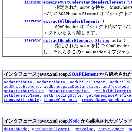
Iterator
examineMustUnderstandHeaderElements
(
S
指定された
actor
を持ち、MustUnder
べての
オブジェクト
SOAPHeaderElement
Iterator
extractAllHeaderElements
()
オブジェクト内のすべ
SOAPHeader
ェクトから切り離します。
Iterator
extractHeaderElements
(
String
actor)
指定された
actor
を持つ
SOAPHeader
し、それらをこの
オブジェク
SOAPHeader
インタフェース javax.xml.soap.
SOAPElement
から継承された
addAttribute
,
addAttribute
,
addChildElement
,
addChildE
addChildElement
,
addNamespaceDeclaration
,
addTextNode
getAttributeValue
,
getAttributeValue
,
getChildElements
getElementQName
,
getEncodingStyle
,
getNamespacePrefixe
removeAttribute
,
removeContents
,
removeNamespaceDeclar
インタフェース javax.xml.soap.
Node
から継承されたメソッ
detachNode
,
getParentElement
,
getValue
,
recycleNode
,
s