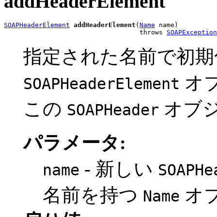
addHeaderElement
SOAPHeaderElement
addHeaderElement
(
Name
 name)

                                   throws 
SOAPException
指定された名前で初期
オ
SOAPHeaderElement
この
オブ
SOAPHeader
パラメータ:
- 新しい
name
SOAPHe
名前を持つ
オ
Name