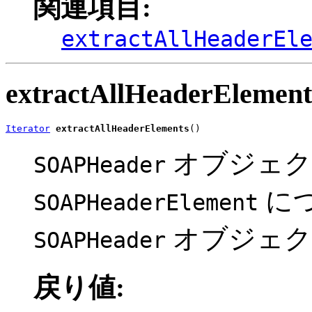
関連項目:
extractAllHeaderEl
extractAllHeaderElement
Iterator
extractAllHeaderElements
()
オブジェク
SOAPHeader
に
SOAPHeaderElement
オブジェク
SOAPHeader
戻り値: