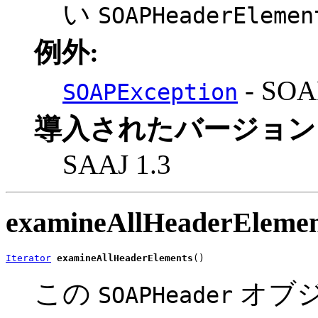
い
SOAPHeaderElemen
例外:
- S
SOAPException
導入されたバージョン
SAAJ 1.3
examineAllHeaderElemen
Iterator
examineAllHeaderElements
()
この
オブ
SOAPHeader