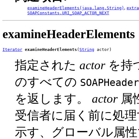
,
examineHeaderElements(java.lang.String)
extra
SOAPConstants.URI_SOAP_ACTOR_NEXT
examineHeaderElements
Iterator
examineHeaderElements
(
String
 actor)
指定された
actor
を持
のすべての
SOAPHeader
を返します。
actor
属
受信者に届く前に処理
示す、グローバル属性