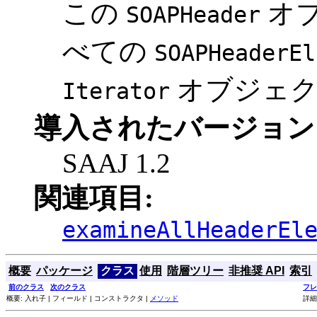
この
オ
SOAPHeader
べての
SOAPHeaderEl
オブジェ
Iterator
導入されたバージョン
SAAJ 1.2
関連項目:
examineAllHeaderEl
概要
パッケージ
クラス
使用
階層ツリー
非推奨 API
索引
前のクラス
次のクラス
フレ
概要: 入れ子 | フィールド | コンストラクタ |
メソッド
詳細