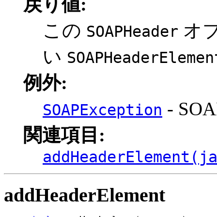
戻り値:
この
オ
SOAPHeader
い
SOAPHeaderElemen
例外:
- S
SOAPException
関連項目:
addHeaderElement(j
addHeaderElement