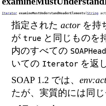
examineMustUnderstand
Iterator
examineMustUnderstandHeaderElements
(
String
 act
指定された
actor
を持ち、
が
と同じものを
true
内のすべての
SOAPHea
いての
を返
Iterator
SOAP 1.2 では、
env:ac
たが、実質的には同じ