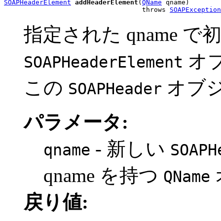
SOAPHeaderElement
addHeaderElement
(
QName
 qname)

                                   throws 
SOAPException
指定された qname 
オ
SOAPHeaderElement
この
オブ
SOAPHeader
パラメータ:
- 新しい
qname
SOAPH
qname を持つ
QName
戻り値: