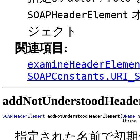
SOAPHeaderElement
ジェクト
関連項目:
examineHeaderEleme
SOAPConstants.URI_
addNotUnderstoodHeade
SOAPHeaderElement
addNotUnderstoodHeaderElement
(
QName
 n
                                                throws 
指定された名前で初期