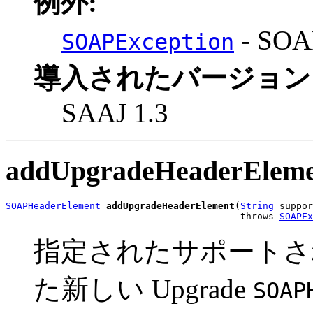
例外:
- S
SOAPException
導入されたバージョン
SAAJ 1.3
addUpgradeHeaderElem
SOAPHeaderElement
addUpgradeHeaderElement
(
String
 suppor
                                          throws 
SOAPEx
指定されたサポートされる
た新しい Upgrade
SOAP