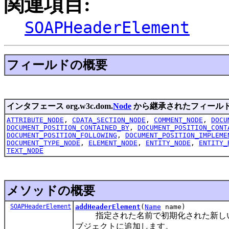
関連項目:
SOAPHeaderElement
フィールドの概要
インタフェース org.w3c.dom.
Node
から継承されたフィール
ATTRIBUTE_NODE
,
CDATA_SECTION_NODE
,
COMMENT_NODE
,
DOCU
DOCUMENT_POSITION_CONTAINED_BY
,
DOCUMENT_POSITION_CONT
DOCUMENT_POSITION_FOLLOWING
,
DOCUMENT_POSITION_IMPLEME
DOCUMENT_TYPE_NODE
,
ELEMENT_NODE
,
ENTITY_NODE
,
ENTITY_
TEXT_NODE
メソッドの概要
SOAPHeaderElement
addHeaderElement
(
Name
name)
指定された名前で初期化された新し
ブジェクトに追加します。