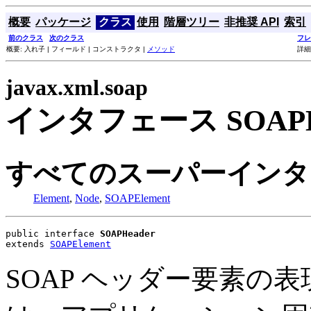
概要
パッケージ
クラス
使用
階層ツリー
非推奨 API
索引
前のクラス
次のクラス
フレ
概要: 入れ子 | フィールド | コンストラクタ |
メソッド
詳細
javax.xml.soap
インタフェース SOAPH
すべてのスーパーインタ
Element
,
Node
,
SOAPElement
public interface 
SOAPHeader
extends 
SOAPElement
SOAP ヘッダー要素の表