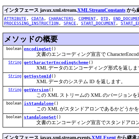
インタフェース javax.xml.stream.
XMLStreamConstants
から
ATTRIBUTE
,
CDATA
,
CHARACTERS
,
COMMENT
,
DTD
,
END_DOCUME
PROCESSING_INSTRUCTION
,
SPACE
,
START_DOCUMENT
,
START_E
メソッドの概要
boolean
encodingSet
()
文書のエンコーディング宣言で CharacterEncodi
String
getCharacterEncodingScheme
()
XML データのエンコーディング形式を返しま
String
getSystemId
()
XML データのシステム ID を返します。
String
getVersion
()
この XML ストリームの XML のバージョン
boolean
isStandalone
()
この XML がスタンドアロンであるかどうかを
boolean
standaloneSet
()
文書のエンコーディング宣言でスタンドアロン属性
インタフェース javax.xml.stream.events.
XMLEvent
から継承