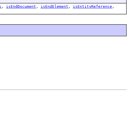
s
,
isEndDocument
,
isEndElement
,
isEntityReference
,