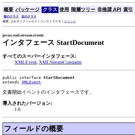
概要
パッケージ
クラス
使用
階層ツリー
非推奨 API
索引
前のクラス
次のクラス
概要: 入れ子 | フィールド | コンストラクタ |
メソッド
javax.xml.stream.events
インタフェース StartDocument
すべてのスーパーインタフェース:
XMLEvent
,
XMLStreamConstants
public interface 
StartDocument
extends 
XMLEvent
文書開始イベントのインタフェースです。
導入されたバージョン:
1.6
フィールドの概要