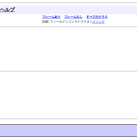
ヘルプ
フレームあり
フレームなし
すべてのクラス
詳細: フィールド | コンストラクタ |
メソッド