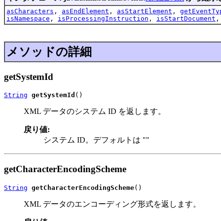
asCharacters
,
asEndElement
,
asStartElement
,
getEventTy
isNamespace
,
isProcessingInstruction
,
isStartDocument
メソッドの詳細
getSystemId
String
getSystemId
()
XML データのシステム ID を返します。
戻り値:
システム ID。デフォルトは ""
getCharacterEncodingScheme
String
getCharacterEncodingScheme
()
XML データのエンコーディング形式を返します。