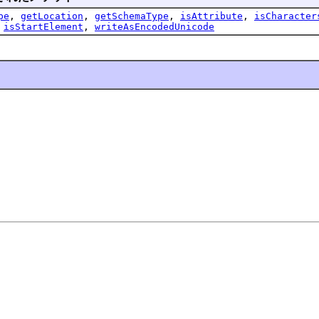
pe
,
getLocation
,
getSchemaType
,
isAttribute
,
isCharacter
,
isStartElement
,
writeAsEncodedUnicode