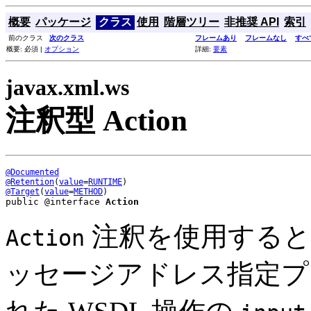
概要
パッケージ
クラス
使用
階層ツリー
非推奨 API
索引
前のクラス
次のクラス
フレームあり
フレームなし
すべ
概要: 必須 |
オプション
詳細:
要素
javax.xml.ws
注釈型 Action
@Documented
@Retention
(
value
=
RUNTIME
@Target
(
value
=
METHOD
public @interface 
Action
注釈を使用すると、WS
Action
ッセージアドレス指定プ