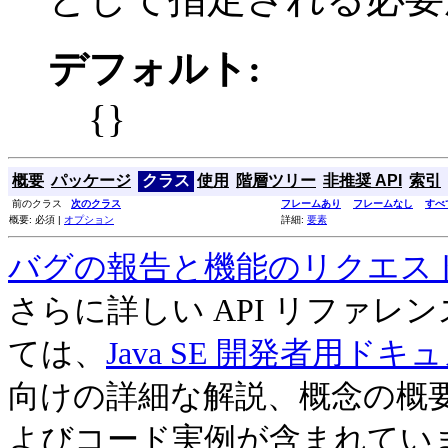
デフォルト:
{}
概要
パッケージ
クラス
使用
階層ツリー
非推奨 API
索引
前のクラス
次のクラス
フレームあり
フレームなし
すべ
概要: 必須 |
オプション
詳細:
要素
バグの報告と機能のリクエス
さらに詳しい API リファ
ては、
Java SE 開発者用ドキ
向けの詳細な解説、概念の概
よびコード実例が含まれてい