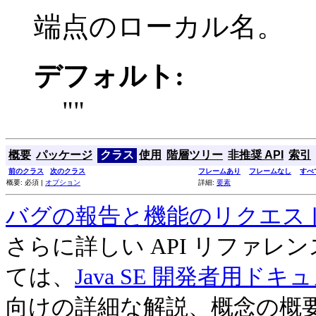
端点のローカル名。
デフォルト:
""
概要
パッケージ
クラス
使用
階層ツリー
非推奨 API
索引
前のクラス
次のクラス
フレームあり
フレームなし
すべ
概要: 必須 |
オプション
詳細:
要素
バグの報告と機能のリクエス
さらに詳しい API リファ
ては、
Java SE 開発者用ドキ
向けの詳細な解説、概念の概