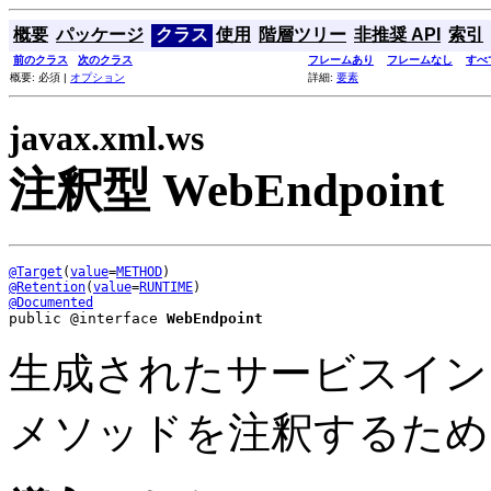
概要
パッケージ
クラス
使用
階層ツリー
非推奨 API
索引
前のクラス
次のクラス
フレームあり
フレームなし
すべ
概要: 必須 |
オプション
詳細:
要素
javax.xml.ws
注釈型 WebEndpoint
@Target
(
value
=
METHOD
@Retention
(
value
=
RUNTIME
@Documented
public @interface 
WebEndpoint
生成されたサービスイ
メソッドを注釈するため