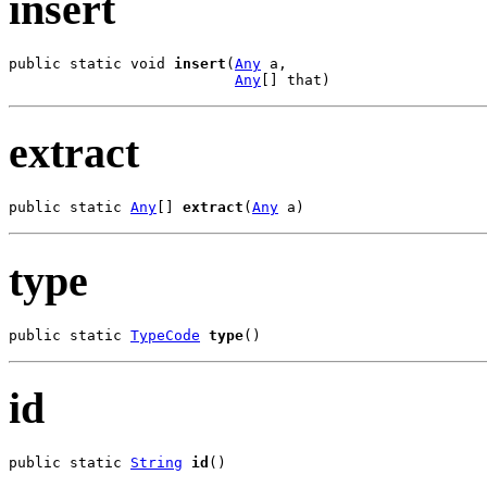
insert
public static void 
insert
(
Any
 a,

Any
[] that)
extract
public static 
Any
[] 
extract
(
Any
 a)
type
public static 
TypeCode
type
()
id
public static 
String
id
()