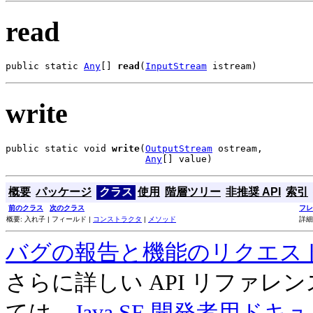
read
public static 
Any
[] 
read
(
InputStream
 istream)
write
public static void 
write
(
OutputStream
 ostream,

Any
[] value)
概要
パッケージ
クラス
使用
階層ツリー
非推奨 API
索引
前のクラス
次のクラス
フレ
概要: 入れ子 | フィールド |
コンストラクタ
|
メソッド
詳細
バグの報告と機能のリクエス
さらに詳しい API リファ
ては、
Java SE 開発者用ドキ