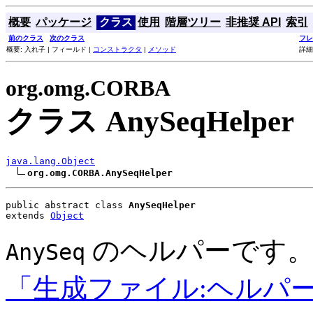
概要
パッケージ
クラス
使用
階層ツリー
非推奨 API
索引
前のクラス
次のクラス
フレ
概要: 入れ子 | フィールド |
コンストラクタ
|
メソッド
詳細
org.omg.CORBA
クラス AnySeqHelper
java.lang.Object
org.omg.CORBA.AnySeqHelper
public abstract class 
AnySeqHelper
extends 
Object
のヘルパーです。
AnySeq
「生成ファイル:ヘルパ