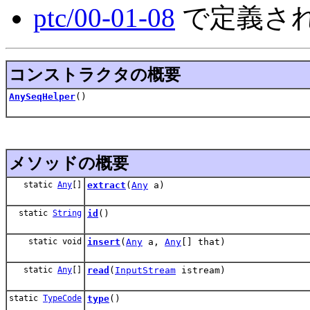
ptc/00-01-08
で定義された
コンストラクタの概要
AnySeqHelper
()
メソッドの概要
static
Any
[]
extract
(
Any
a)
static
String
id
()
static void
insert
(
Any
a,
Any
[] that)
static
Any
[]
read
(
InputStream
istream)
static
TypeCode
type
()