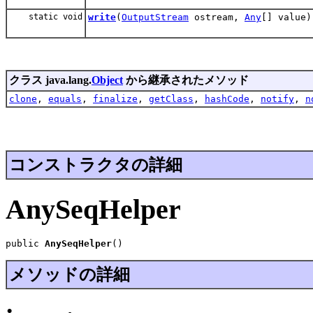
static void
write
(
OutputStream
ostream,
Any
[] value)
クラス java.lang.
Object
から継承されたメソッド
clone
,
equals
,
finalize
,
getClass
,
hashCode
,
notify
,
n
コンストラクタの詳細
AnySeqHelper
public 
AnySeqHelper
()
メソッドの詳細