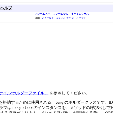
ヘルプ
フレームあり
フレームなし
すべてのクラス
詳細:
フィールド
|
コンストラクタ
|
メソッド
ァイル:ホルダーファイル」
を参照してください。
メータを格納するために使用される、
のホルダークラスです。ID
long
ラマは
のインスタンスを、メソッドの呼び出しで対応
LongHolder
する必要があります。メソッド呼び出しが復帰する前に、ORB は