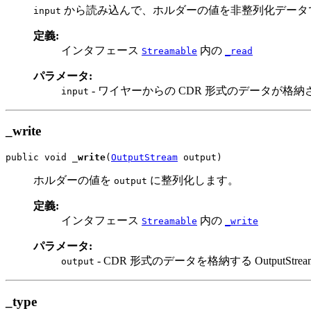
から読み込んで、ホルダーの値を非整列化データ
input
定義:
インタフェース
内の
Streamable
_read
パラメータ:
- ワイヤーからの CDR 形式のデータが格納されてい
input
_write
public void 
_write
(
OutputStream
 output)
ホルダーの値を
に整列化します。
output
定義:
インタフェース
内の
Streamable
_write
パラメータ:
- CDR 形式のデータを格納する OutputStrea
output
_type