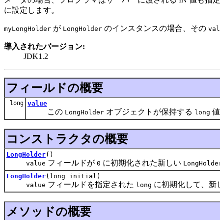
に設定します。
が
のインスタンスの場合、その
myLongHolder
LongHolder
val
導入されたバージョン:
JDK1.2
フィールドの概要
long
value
この
オブジェクトが保持する
値
LongHolder
long
コンストラクタの概要
LongHolder
()
フィールドが
に初期化された新しい
value
0
LongHolde
LongHolder
(long initial)
フィールドを指定された
に初期化して、新
value
long
メソッドの概要