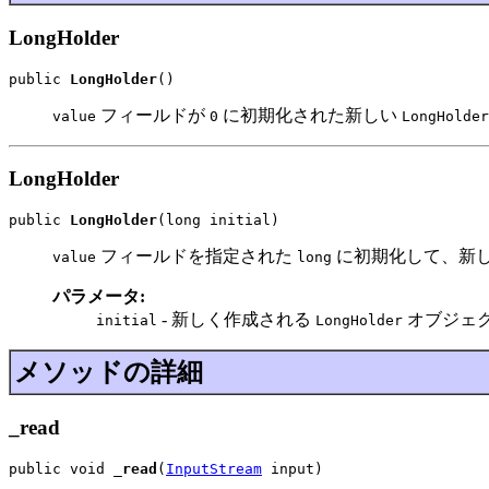
LongHolder
public 
LongHolder
()
フィールドが
に初期化された新しい
value
0
LongHolder
LongHolder
public 
LongHolder
(long initial)
フィールドを指定された
に初期化して、新
value
long
パラメータ:
- 新しく作成される
オブジェ
initial
LongHolder
メソッドの詳細
_read
public void 
_read
(
InputStream
 input)