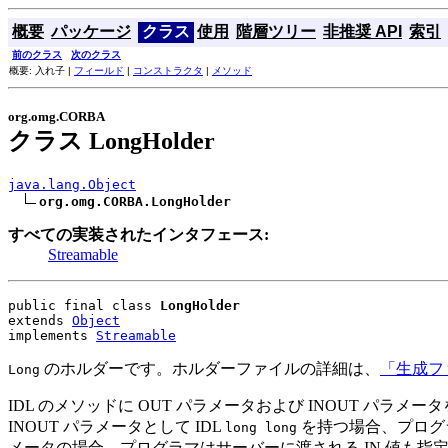
概要
パッケージ
クラス
使用
階層ツリー
非推奨 API
索引
前のクラス
次のクラス
概要: 入れ子 |
フィールド
|
コンストラクタ
|
メソッド
org.omg.CORBA
クラス LongHolder
java.lang.Object
org.omg.CORBA.LongHolder
すべての実装されたインタフェース:
Streamable
public final class 
LongHolder
extends 
Object
implements 
Streamable
のホルダーです。ホルダーファイルの詳細は、
「生成フ
Long
IDL のメソッドに OUT パラメータおよび INOUT パラ
INOUT パラメータとして IDL
を持つ場合、プログ
long long
メータの場合、プログラマはサーバーに渡される IN 値も指定