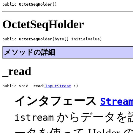
public 
OctetSeqHolder
()
OctetSeqHolder
public 
OctetSeqHolder
(byte[] initialValue)
メソッドの詳細
_read
public void 
_read
(
InputStream
 i)
インタフェース
Strea
からデータを
istream
ータを使って Holder 