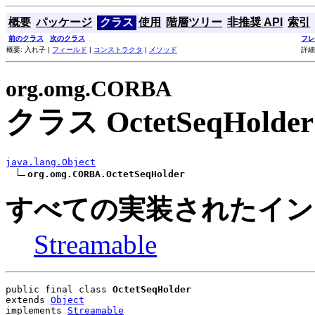
概要
パッケージ
クラス
使用
階層ツリー
非推奨 API
索引
前のクラス
次のクラス
フレ
概要: 入れ子 |
フィールド
|
コンストラクタ
|
メソッド
詳細
org.omg.CORBA
クラス OctetSeqHolder
java.lang.Object
org.omg.CORBA.OctetSeqHolder
すべての実装されたイン
Streamable
public final class 
OctetSeqHolder
extends 
Object
implements 
Streamable