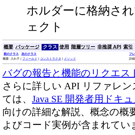
ホルダーに格納さ
ェクト
概要
パッケージ
クラス
使用
階層ツリー
非推奨 API
索引
前のクラス
次のクラス
フレ
概要: 入れ子 |
フィールド
|
コンストラクタ
|
メソッド
詳細
バグの報告と機能のリクエス
さらに詳しい API リファ
ては、
Java SE 開発者用ドキ
向けの詳細な解説、概念の概
よびコード実例が含まれてい