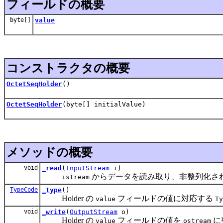
フィールドの概要
byte[]
value
コンストラクタの概要
OctetSeqHolder
()
OctetSeqHolder
(byte[] initialValue)
メソッドの概要
void
_read
(
InputStream
i)
からデータを読み取り、非整列化されたデ
istream
TypeCode
_type
()
Holder の
フィールドの値に対応する
value
Ty
void
_write
(
OutputStream
o)
Holder の
フィールドの値を
に
value
ostream