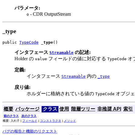
パラメータ:
- CDR OutputStream
o
_type
public 
TypeCode
_type
()
インタフェース
の記述:
Streamable
Holder の
フィールドの値に対応する
オ
value
TypeCode
定義:
インタフェース
内の
Streamable
_type
戻り値:
ホルダーに格納されている値の
オブジェ
TypeCode
概要
パッケージ
クラス
使用
階層ツリー
非推奨 API
索引
前のクラス
次のクラス
概要: 入れ子 |
フィールド
|
コンストラクタ
|
メソッド
バグの報告と機能のリクエスト