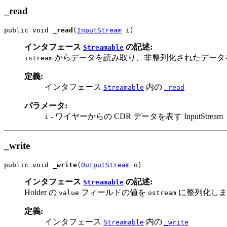
_read
public void 
_read
(
InputStream
 i)
インタフェース
の記述:
Streamable
からデータを読み取り、非整列化されたデータを使っ
istream
定義:
インタフェース
内の
Streamable
_read
パラメータ:
- ワイヤーからの CDR データを表す InputStream
i
_write
public void 
_write
(
OutputStream
 o)
インタフェース
の記述:
Streamable
Holder の
フィールドの値を
に整列化しま
value
ostream
定義:
インタフェース
内の
Streamable
_write