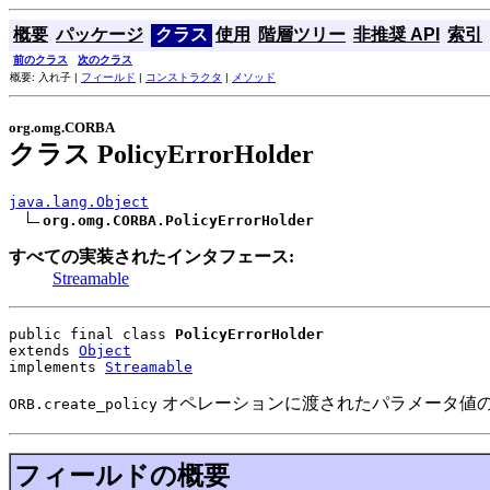
概要
パッケージ
クラス
使用
階層ツリー
非推奨 API
索引
前のクラス
次のクラス
概要: 入れ子 |
フィールド
|
コンストラクタ
|
メソッド
org.omg.CORBA
クラス PolicyErrorHolder
java.lang.Object
org.omg.CORBA.PolicyErrorHolder
すべての実装されたインタフェース:
Streamable
public final class 
PolicyErrorHolder
extends 
Object
implements 
Streamable
オペレーションに渡されたパラメータ値
ORB.create_policy
フィールドの概要