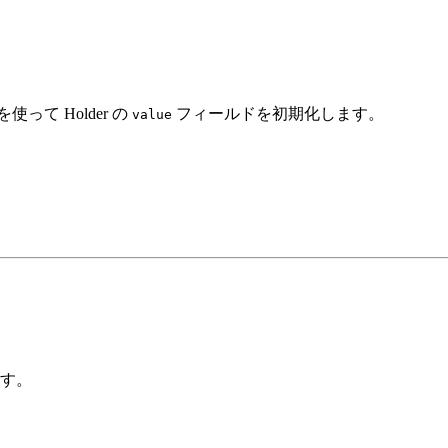
て Holder の
フィールドを初期化します。
value
す。