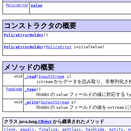
PolicyError
value
コンストラクタの概要
PolicyErrorHolder
()
PolicyErrorHolder
(
PolicyError
initialValue)
メソッドの概要
void
_read
(
InputStream
i)
からデータを読み取り、非整列化されたデ
istream
TypeCode
_type
()
Holder の
フィールドの値に対応する
value
Ty
void
_write
(
OutputStream
o)
Holder の
フィールドの値を
に
value
ostream
クラス java.lang.
Object
から継承されたメソッド
clone
,
equals
,
finalize
,
getClass
,
hashCode
,
notify
,
n