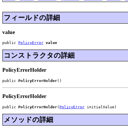
フィールドの詳細
value
public 
PolicyError
value
コンストラクタの詳細
PolicyErrorHolder
public 
PolicyErrorHolder
()
PolicyErrorHolder
public 
PolicyErrorHolder
(
PolicyError
 initialValue)
メソッドの詳細