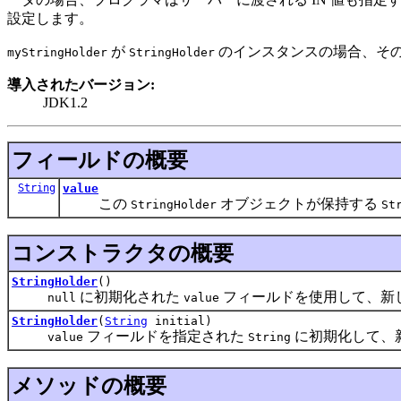
設定します。
が
のインスタンスの場合、そ
myStringHolder
StringHolder
導入されたバージョン:
JDK1.2
フィールドの概要
String
value
この
オブジェクトが保持する
StringHolder
St
コンストラクタの概要
StringHolder
()
に初期化された
フィールドを使用して、新
null
value
StringHolder
(
String
initial)
フィールドを指定された
に初期化して、
value
String
メソッドの概要