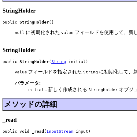
StringHolder
public 
StringHolder
()
に初期化された
フィールドを使用して、新
null
value
StringHolder
public 
StringHolder
(
String
 initial)
フィールドを指定された
に初期化して、
value
String
パラメータ:
- 新しく作成される
オブジ
initial
StringHolder
メソッドの詳細
_read
public void 
_read
(
InputStream
 input)