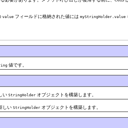
の
フィールドに格納された値には
value
myStringHolder.value
値です。
ring
しい
オブジェクトを構築します。
StringHolder
新しい
オブジェクトを構築します。
StringHolder