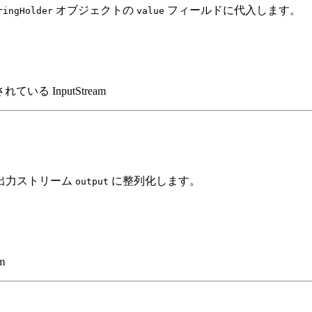
オブジェクトの
フィールドに代入します。
ringHolder
value
る InputStream
出力ストリーム
に整列化します。
output
m