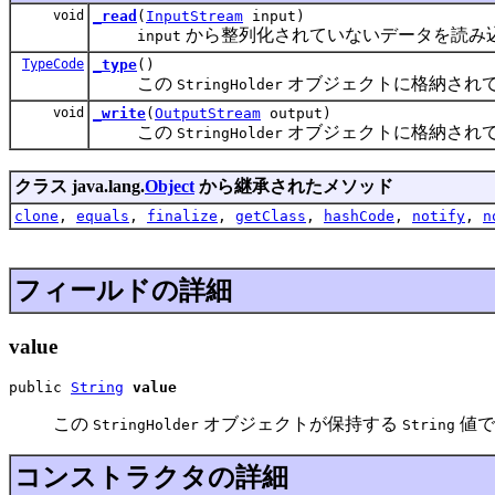
void
_read
(
InputStream
input)
から整列化されていないデータを読み
input
TypeCode
_type
()
この
オブジェクトに格納され
StringHolder
void
_write
(
OutputStream
output)
この
オブジェクトに格納され
StringHolder
クラス java.lang.
Object
から継承されたメソッド
clone
,
equals
,
finalize
,
getClass
,
hashCode
,
notify
,
n
フィールドの詳細
value
public 
String
value
この
オブジェクトが保持する
値で
StringHolder
String
コンストラクタの詳細