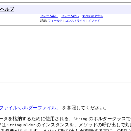
ヘルプ
フレームあり
フレームなし
すべてのクラス
詳細:
フィールド
|
コンストラクタ
|
メソッド
ファイル:ホルダーファイル」
を参照してください。
パラメータを格納するために使用される、
のホルダークラスです
String
マは
のインスタンスを、メソッドの呼び出しで対応
StringHolder
る必要があります。メソッド呼び出しが復帰する前に、ORB はサ