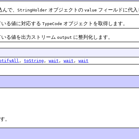
込んで、
オブジェクトの
フィールドに代入
StringHolder
value
ている値に対応する
オブジェクトを取得します。
TypeCode
ている値を出力ストリーム
に整列化します。
output
otifyAll
,
toString
,
wait
,
wait
,
wait
す。