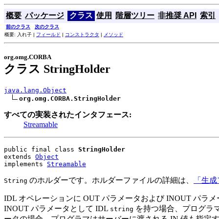
概要
パッケージ
クラス
使用
階層ツリー
非推奨 API
索引
前のクラス
次のクラス
概要: 入れ子 |
フィールド
|
コンストラクタ
|
メソッド
org.omg.CORBA
クラス StringHolder
java.lang.Object
org.omg.CORBA.StringHolder
すべての実装されたインタフェース:
Streamable
public final class 
StringHolder
extends 
Object
implements 
Streamable
のホルダーです。ホルダーファイルの詳細は、
「生成
String
IDL オペレーションに OUT パラメータおよび INOUT 
INOUT パラメータとして IDL
を持つ場合、プログラ
string
ータの場合、プログラマはサーバーに渡される IN 値も指定す