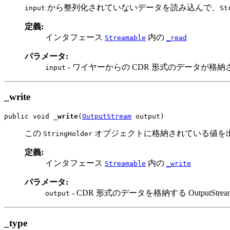
から整列化されていないデータを読み込んで、
input
St
定義:
インタフェース
内の
Streamable
_read
パラメータ:
- ワイヤーからの CDR 形式のデータが格納されてい
input
_write
public void 
_write
(
OutputStream
 output)
この
オブジェクトに格納されている値を
StringHolder
定義:
インタフェース
内の
Streamable
_write
パラメータ:
- CDR 形式のデータを格納する OutputStrea
output
_type