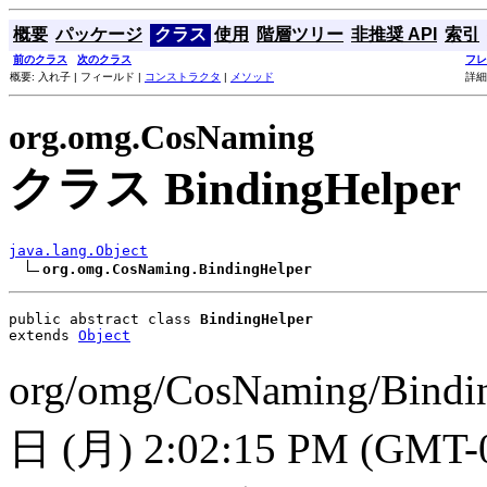
概要
パッケージ
クラス
使用
階層ツリー
非推奨 API
索引
前のクラス
次のクラス
フレ
概要: 入れ子 | フィールド |
コンストラクタ
|
メソッド
詳細
org.omg.CosNaming
クラス BindingHelper
java.lang.Object
org.omg.CosNaming.BindingHelper
public abstract class 
BindingHelper
extends 
Object
org/omg/CosNaming/Bindi
日 (月) 2:02:15 PM (GMT