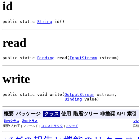
id
public static 
String
id
()
read
public static 
Binding
read
(
InputStream
 istream)
write
public static void 
write
(
OutputStream
 ostream,

Binding
 value)
概要
パッケージ
クラス
使用
階層ツリー
非推奨 API
索引
前のクラス
次のクラス
フレ
概要: 入れ子 | フィールド |
コンストラクタ
|
メソッド
詳細