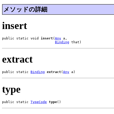
メソッドの詳細
insert
public static void 
insert
(
Any
 a,

Binding
 that)
extract
public static 
Binding
extract
(
Any
 a)
type
public static 
TypeCode
type
()