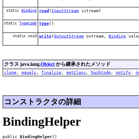
static
Binding
read
(
InputStream
istream)
static
TypeCode
type
()
static void
write
(
OutputStream
ostream,
Binding
valu
クラス java.lang.
Object
から継承されたメソッド
clone
,
equals
,
finalize
,
getClass
,
hashCode
,
notify
,
n
コンストラクタの詳細
BindingHelper
public 
BindingHelper
()