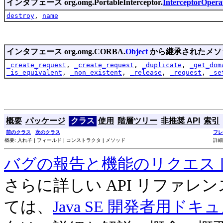
インタフェース org.omg.PortableInterceptor.
InterceptorOpera
destroy
,
name
インタフェース org.omg.CORBA.
Object
から継承されたメソ
_create_request
,
_create_request
,
_duplicate
,
_get_dom
_is_equivalent
,
_non_existent
,
_release
,
_request
,
_se
概要
パッケージ
クラス
使用
階層ツリー
非推奨 API
索引
前のクラス
次のクラス
フレ
概要: 入れ子 | フィールド | コンストラクタ | メソッド
詳細
バグの報告と機能のリクエス
さらに詳しい API リファ
ては、
Java SE 開発者用ドキ