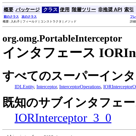
概要
パッケージ
クラス
使用
階層ツリー
非推奨 API
索引
前のクラス
次のクラス
フレ
概要: 入れ子 | フィールド | コンストラクタ | メソッド
詳細
org.omg.PortableInterceptor
インタフェース IORInte
すべてのスーパーインタ
IDLEntity
,
Interceptor
,
InterceptorOperations
,
IORInterceptorO
既知のサブインタフェー
IORInterceptor_3_0