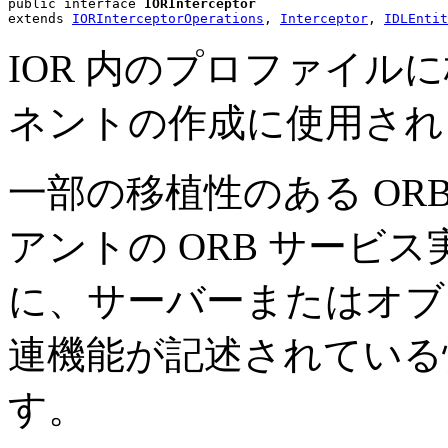
public interface 
IORInterceptor
extends 
IORInterceptorOperations
, 
Interceptor
, 
IDLEntit
IOR 内のプロファイル
ネントの作成に使用され
一部の移植性のある OR
アントの ORB サービ
に、サーバーまたはオブジ
連機能が記述されている
す。