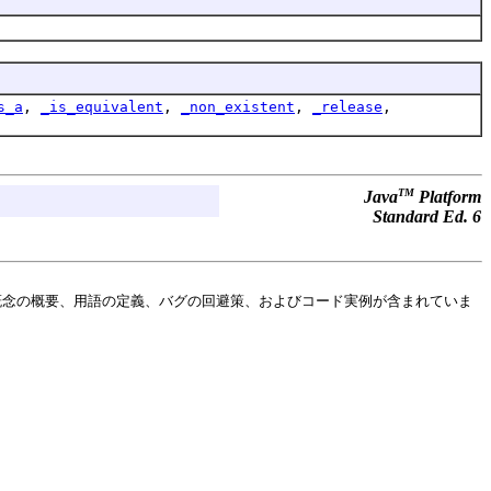
s_a
,
_is_equivalent
,
_non_existent
,
_release
,
TM
Java
Platform
Standard Ed. 6
概念の概要、用語の定義、バグの回避策、およびコード実例が含まれていま