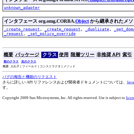
unknown_adapter
インタフェース org.omg.CORBA.
Object
から継承されたメソ
_create_request
,
_create_request
,
_duplicate
,
_get_dom
_request
,
_set_policy_override
概要
パッケージ
クラス
使用
階層ツリー
非推奨 API
索引
前のクラス
次のクラス
概要: 入れ子 | フィールド | コンストラクタ | メソッド
バグの報告と機能のリクエスト
さらに詳しい API リファレンスおよび開発者ドキュメントについては、
Ja
す。
Copyright 2009 Sun Microsystems, Inc. All rights reserved. Use is subject to
licen