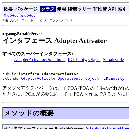
概要
パッケージ
クラス
使用
階層ツリー
非推奨 API
索引
前のクラス
次のクラス
概要: 入れ子 | フィールド | コンストラクタ | メソッド
org.omg.PortableServer
インタフェース AdapterActivator
すべてのスーパーインタフェース:
AdapterActivatorOperations
,
IDLEntity
,
Object
,
Serializable
public interface 
AdapterActivator
extends 
AdapterActivatorOperations
, 
Object
, 
IDLEntity
アダプタアクティベータは、子 POA (POA の子供のどれか) の
たときに、POA が必要に応じて子 POA を作成できるように
メソッドの概要
インタフェース org.omg.PortableServer.
AdapterActivatorOper