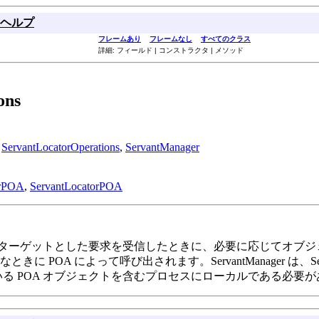
ヘルプ
フレームあり
フレームなし
すべてのクラス
詳細: フィールド | コンストラクタ | メソッド
ns
,
ServantLocatorOperations
,
ServantManager
orPOA
,
ServantLocatorPOA
をターゲットとした要求を受信したときに、必要に応じてオブ
 によって呼び出されます。ServantManager は、ServantAc
されている POA オブジェクトを含むプロセスにローカルである必要