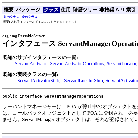
概要
パッケージ
クラス
使用
階層ツリー
非推奨 API
索引
前のクラス
次のクラス
概要: 入れ子 | フィールド | コンストラクタ | メソッド
org.omg.PortableServer
インタフェース ServantManagerOperatio
既知のサブインタフェースの一覧:
ServantActivator
,
ServantActivatorOperations
,
ServantLocator
既知の実装クラスの一覧:
_ServantActivatorStub
,
_ServantLocatorStub
,
ServantActivat
public interface 
ServantManagerOperations
サーバントマネージャーは、POA が停止中のオブジェクト
は、コールバックオブジェクトとして POA に登録され、必要なときに POA
ません。ServantManager オブジェクトは、それが登録