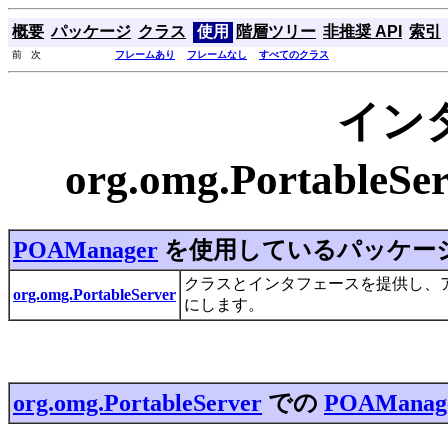
概要
パッケージ
クラス
使用
階層ツリー
非推奨 API
索引
前 次
フレームあり
フレームなし
すべてのクラス
イン
org.omg.Portable
POAManager
を使用しているパッケー
クラスとインタフェースを提供し、ア
org.omg.PortableServer
にします。
org.omg.PortableServer
での
POAManag