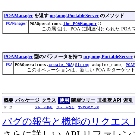
POAManager
を返す
org.omg.PortableServer
のメソッド
POAManager
POAOperations.
the_POAManager
()
この属性は、POA に関連付けられた POA
POAManager
型のパラメータを持つ
org.omg.PortableServer
POA
POAOperations.
create_POA
(
String
adapter_name,
POA
このオペレーションは、新しい POA をターゲット 
概要
パッケージ
クラス
使用
階層ツリー
非推奨 API
索引
前 次
フレームあり
フレームなし
すべてのクラス
バグの報告と機能のリクエス
さらに詳しい API リファ