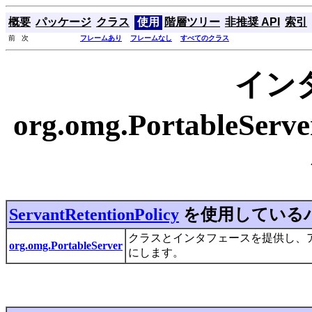
概要
パッケージ
クラス
使用
階層ツリー
非推奨 API
索引
前 次
フレームあり
フレームなし
すべてのクラス
イン
org.omg.PortableServe
ServantRetentionPolicy
を使用している
クラスとインタフェースを提供し、ア
org.omg.PortableServer
にします。