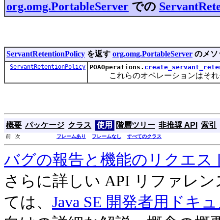
org.omg.PortableServer
での
ServantRete
ServantRetentionPolicy
を返す
org.omg.PortableServer
のメソ
ServantRetentionPolicy
POAOperations.
create_servant_rete
これらのオペレーションはそれぞ
概要
パッケージ
クラス
使用
階層ツリー
非推奨 API
索引
前 次
フレームあり
フレームなし
すべてのクラス
バグの報告と機能のリクエス
さらに詳しい API リファ
ては、
Java SE 開発者用ドキ