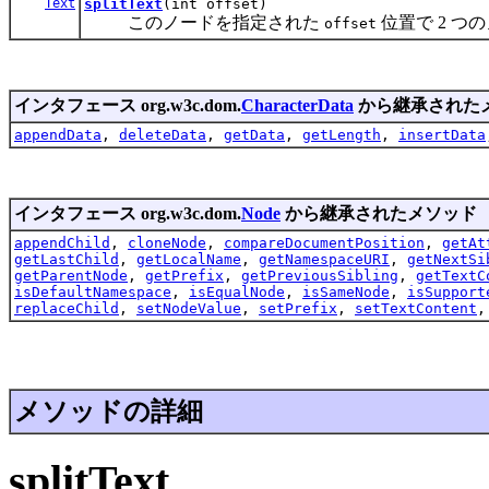
Text
splitText
(int offset)
このノードを指定された
位置で 2 
offset
インタフェース org.w3c.dom.
CharacterData
から継承された
appendData
,
deleteData
,
getData
,
getLength
,
insertData
インタフェース org.w3c.dom.
Node
から継承されたメソッド
appendChild
,
cloneNode
,
compareDocumentPosition
,
getAt
getLastChild
,
getLocalName
,
getNamespaceURI
,
getNextSi
getParentNode
,
getPrefix
,
getPreviousSibling
,
getTextC
isDefaultNamespace
,
isEqualNode
,
isSameNode
,
isSupport
replaceChild
,
setNodeValue
,
setPrefix
,
setTextContent
メソッドの詳細
splitText