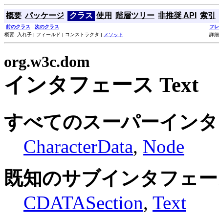
概要
パッケージ
クラス
使用
階層ツリー
非推奨 API
索引
前のクラス
次のクラス
フレ
概要: 入れ子 | フィールド | コンストラクタ |
メソッド
詳細
org.w3c.dom
インタフェース Text
すべてのスーパーインタ
CharacterData
,
Node
既知のサブインタフェー
CDATASection
,
Text