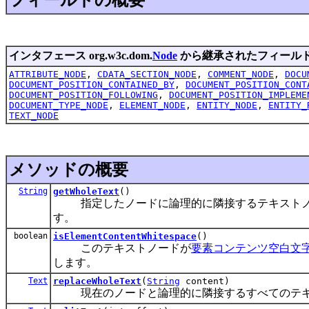
インタフェース org.w3c.dom.
Node
から継承されたフィール
ATTRIBUTE_NODE
,
CDATA_SECTION_NODE
,
COMMENT_NODE
,
DOCU
DOCUMENT_POSITION_CONTAINED_BY
,
DOCUMENT_POSITION_CONT
DOCUMENT_POSITION_FOLLOWING
,
DOCUMENT_POSITION_IMPLEME
DOCUMENT_TYPE_NODE
,
ELEMENT_NODE
,
ENTITY_NODE
,
ENTITY_
TEXT_NODE
メソッドの概要
String
getWholeText
()
指定したノードに論理的に隣接するテキスト
す。
boolean
isElementContentWhitespace
()
このテキストノードが
要素コンテンツ空白文
します。
Text
replaceWholeText
(
String
content)
現在のノードと論理的に隣接するすべてのテキス