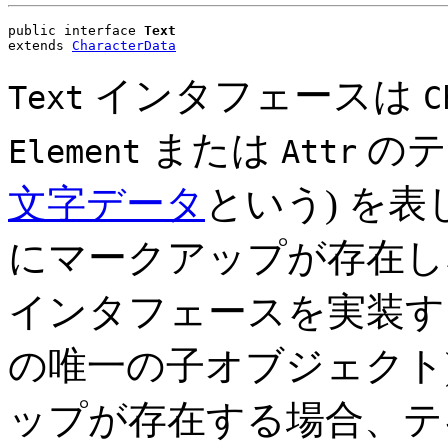
public interface 
Text
extends 
CharacterData
インタフェースは
Text
C
または
のテ
Element
Attr
文字データ
という) を
にマークアップが存在
インタフェースを実装す
の唯一の子オブジェクト
ップが存在する場合、テ