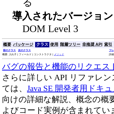
る
導入されたバージョン
DOM Level 3
概要
パッケージ
クラス
使用
階層ツリー
非推奨 API
索引
前のクラス
次のクラス
フレ
概要: 入れ子 | フィールド | コンストラクタ |
メソッド
詳細
バグの報告と機能のリクエス
さらに詳しい API リファ
ては、
Java SE 開発者用ドキ
向けの詳細な解説、概念の概
よびコード実例が含まれてい