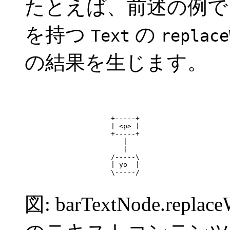
たとえば、前述の例で「
を持つ
の
Text
replace
の結果を生じます。
                     +-----+

                     | <p> |

                     +-----+

                        |

                        |

                     /-----\

                     | yo  |

                     \-----/

図: barTextNode.replace