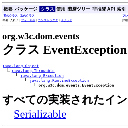
概要
パッケージ
クラス
使用
階層ツリー
非推奨 API
索引
前のクラス
次のクラス
フレ
概要: 入れ子 |
フィールド
|
コンストラクタ
|
メソッド
詳細
org.w3c.dom.events
クラス EventException
java.lang.Object
java.lang.Throwable
java.lang.Exception
java.lang.RuntimeException
org.w3c.dom.events.EventException
すべての実装されたイン
Serializable