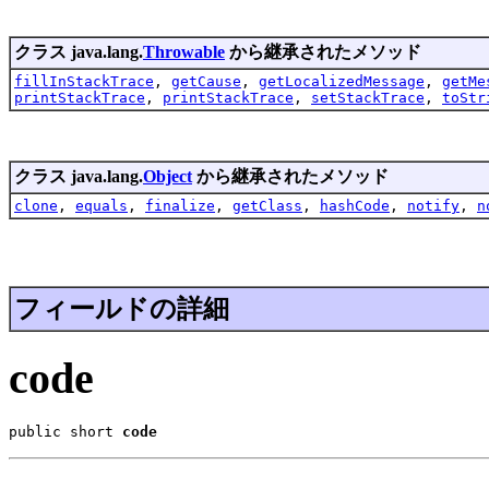
クラス java.lang.
Throwable
から継承されたメソッド
fillInStackTrace
,
getCause
,
getLocalizedMessage
,
getMe
printStackTrace
,
printStackTrace
,
setStackTrace
,
toStr
クラス java.lang.
Object
から継承されたメソッド
clone
,
equals
,
finalize
,
getClass
,
hashCode
,
notify
,
n
フィールドの詳細
code
public short 
code