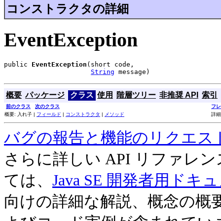
コンストラクタの詳細
EventException
public 
EventException
(short code,

String
 message)
概要
パッケージ
クラス
使用
階層ツリー
非推奨 API
索引
前のクラス
次のクラス
フレ
概要: 入れ子 |
フィールド
|
コンストラクタ
|
メソッド
詳細
バグの報告と機能のリクエス
さらに詳しい API リファ
ては、
Java SE 開発者用ドキ
向けの詳細な解説、概念の概