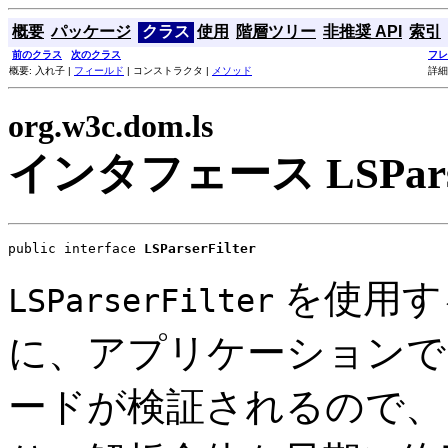
概要
パッケージ
クラス
使用
階層ツリー
非推奨 API
索引
前のクラス
次のクラス
フレ
概要: 入れ子 |
フィールド
| コンストラクタ |
メソッド
詳細
org.w3c.dom.ls
インタフェース LSParser
public interface 
LSParserFilter
を使用す
LSParserFilter
に、アプリケーションで
ードが検証されるので、