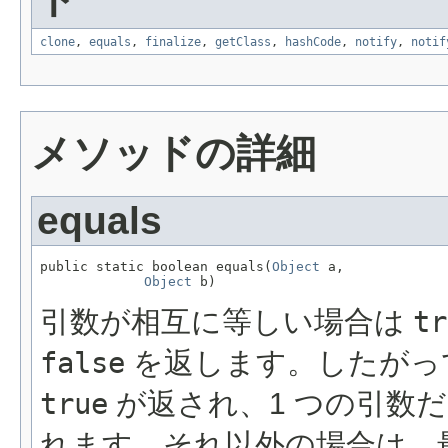
clone
,
equals
,
finalize
,
getClass
,
hashCode
,
notify
,
notif
メソッドの詳細
equals
public static boolean equals(
Object
 a,

Object
 b)
引数が相互に等しい場合は
tr
false
を返します。したがっ
true
が返され、1 つの引数
れます。それ以外の場合は、