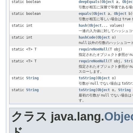
static boolean
deepEquals
(
Object
a,
Objec
引数が相互に深層で等価である場
static boolean
equals
(
Object
a,
Object
b)
引数が相互に等しい場合は
true
static int
hash
(
Object
... values)
一連の入力値に対してハッシュコ
static int
hashCode
(
Object
o)
null
以外の引数のハッシュコー
static <T> T
requireNonNull
(T obj)
指定されたオブジェクト参照が
n
static <T> T
requireNonNull
(T obj,
Stri
指定されたオブジェクト参照が
n
スローします。
static
String
toString
(
Object
o)
引数が
null
でない場合は
toStr
static
String
toString
(
Object
o,
String
n
最初の引数が
null
でない場合は
す。
クラス java.lang.
Obje
ド