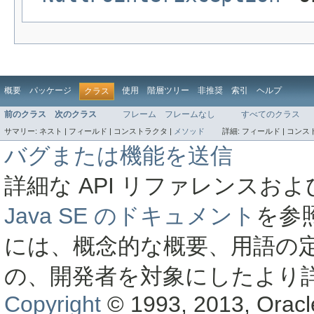
概要
パッケージ
使用
階層ツリー
非推奨
索引
ヘルプ
クラス
前のクラス
次のクラス
フレーム
フレームなし
すべてのクラス
サマリー:
ネスト |
フィールド |
コンストラクタ |
メソッド
詳細:
フィールド |
コンスト
バグまたは機能を送信
詳細な API リファレンス
Java SE のドキュメント
を参
には、概念的な概要、用語の
の、開発者を対象にしたより
Copyright
© 1993, 2013, Oracle a