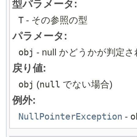
型パラメータ:
T
- その参照の型
パラメータ:
obj
- null かどうかが判
戻り値:
obj
(
null
でない場合)
例外:
NullPointerException
-
o