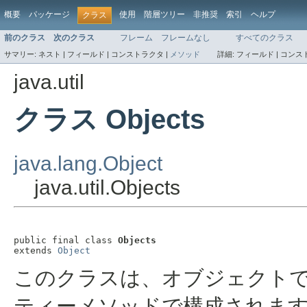
概要
パッケージ
使用
階層ツリー
非推奨
索引
ヘルプ
クラス
前のクラス
次のクラス
フレーム
フレームなし
すべてのクラス
サマリー:
ネスト |
フィールド |
コンストラクタ |
メソッド
詳細:
フィールド |
コンスト
java.util
クラス Objects
java.lang.Object
java.util.Objects
public final class 
Objects
extends 
Object
このクラスは、オブジェクト
ティーメソッドで構成されま