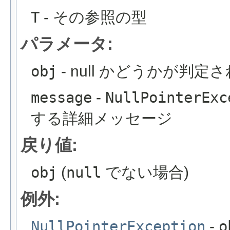
T
- その参照の型
パラメータ:
obj
- null かどうかが判
message
-
NullPointerExc
する詳細メッセージ
戻り値:
obj
(
null
でない場合)
例外:
NullPointerException
-
o