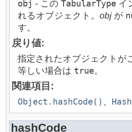
obj
- この
TabularType
イ
れるオブジェクト。
obj
が
n
す。
戻り値:
指定されたオブジェクトが
等しい場合は
true
。
関連項目:
Object.hashCode()
、
Hash
hashCode