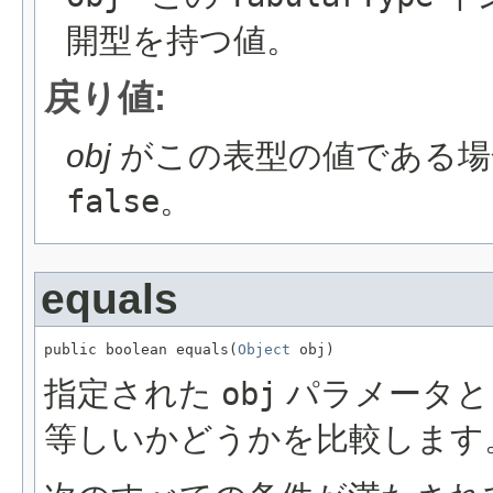
開型を持つ値。
戻り値:
obj
がこの表型の値である
false
。
equals
public boolean equals(
Object
 obj)
指定された
obj
パラメータ
等しいかどうかを比較します