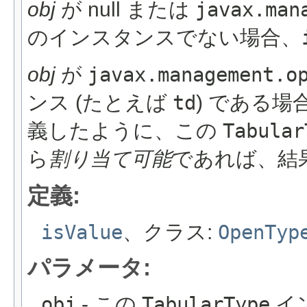
obj
が null または
javax.man
のインスタンスでない場合、
obj
が
javax.management.o
ンス (たとえば
td
) である場
義したように、この
Tabular
ら
割り当て可能
であれば、結果
定義:
isValue
、クラス:
OpenTyp
パラメータ:
obj
- この
TabularType
イ