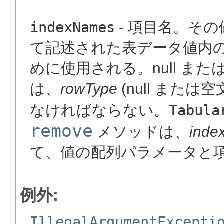
indexNames
- 項目名。そ
て記述された表データ値内
めに使用される。null ま
は、
rowType
(null また
なければならない。
Tabula
remove
メソッドは、
inde
て、値の配列パラメータと
例外:
IllegalArgumentExcepti