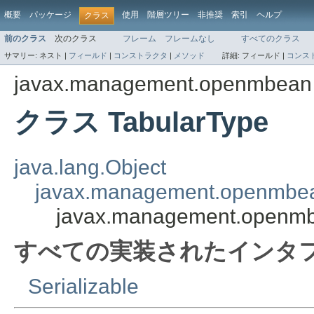
概要
パッケージ
使用
階層ツリー
非推奨
索引
ヘルプ
クラス
前のクラス
次のクラス
フレーム
フレームなし
すべてのクラス
サマリー:
ネスト |
フィールド
|
コンストラクタ
|
メソッド
詳細:
フィールド |
コンス
javax.management.openmbean
クラス TabularType
java.lang.Object
javax.management.openmbe
javax.management.openmb
すべての実装されたインタフ
Serializable