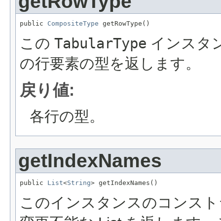
getRowType
public 
CompositeType
 getRowType()
この
TabularType
インスタ
の行要素の型を返します。
戻り値:
各行の型。
getIndexNames
public 
List
<
String
> getIndexNames()
このインスタンスのコンスト