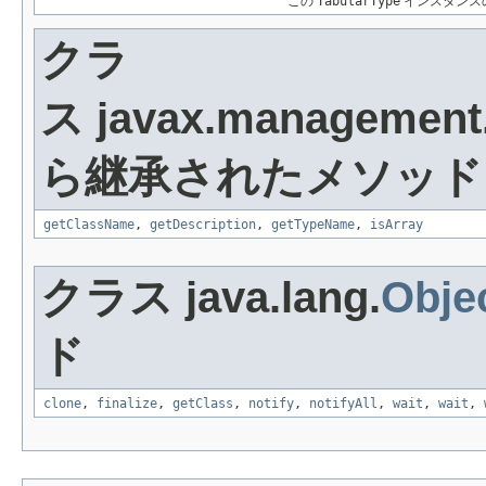
この
TabularType
インスタンス
クラ
ス javax.management
ら継承されたメソッド
getClassName
,
getDescription
,
getTypeName
,
isArray
クラス java.lang.
Obje
ド
clone
,
finalize
,
getClass
,
notify
,
notifyAll
,
wait
,
wait
,