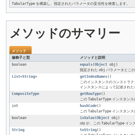
TabularType
を構築し、指定されたパラメータの妥当性を検査します。
メソッドのサマリー
メソッド
修飾子と型
メソッドと説明
boolean
equals
(
Object
obj)
指定された
obj
パラメータとこ
List
<
String
>
getIndexNames
()
このインスタンスのコンストラクタ
インスタンスによって記述された
CompositeType
getRowType
()
この
TabularType
インスタンス
int
hashCode
()
この
TabularType
インスタンス
boolean
isValue
(
Object
obj)
obj
が、この
TabularType
イン
String
toString
()