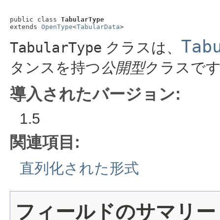
public class 
TabularType
extends 
OpenType
<
TabularData
>
Tab
TabularType
クラスは、
タンスを持つ
公開型
クラスで
導入されたバージョン:
1.5
関連項目:
直列化された形式
フィールドのサマリー