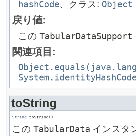
hashCode
、クラス:
Object
戻り値:
この
TabularDataSupport
関連項目:
Object.equals(java.lan
System.identityHashCod
toString
String
 toString()
この
TabularData
インスタ