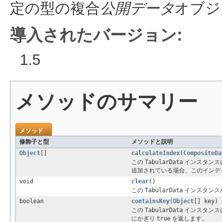
定の型の複合
公開データ
オブジ
導入されたバージョン:
1.5
メソッドのサマリー
メソッド
修飾子と型
メソッドと説明
Object
[]
calculateIndex
(
CompositeDa
この
TabularData
インスタンス
追加されている場合、このインデ
void
clear
()
この
TabularData
インスタンス
boolean
containsKey
(
Object
[] key)
この
TabularData
インスタンス
にかぎり
true
を返します。