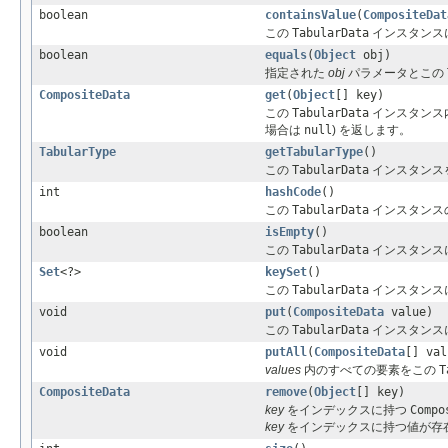
boolean
containsValue
(
CompositeDat
この
TabularData
インスタンス
boolean
equals
(
Object
obj)
指定された
obj
パラメータとこの
CompositeData
get
(
Object
[] key)
この
TabularData
インスタンス
場合は
null
) を返します。
TabularType
getTabularType
()
この
TabularData
インスタンス
int
hashCode
()
この
TabularData
インスタンス
boolean
isEmpty
()
この
TabularData
インスタンス
Set
<?>
keySet
()
この
TabularData
インスタンス
void
put
(
CompositeData
value)
この
TabularData
インスタンス
void
putAll
(
CompositeData
[] val
values
内のすべての要素をこの
T
CompositeData
remove
(
Object
[] key)
key
をインデックスに持つ
Compo
key
をインデックスに持つ値が存