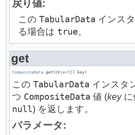
戻り値:
この
TabularData
インスタ
る場合は
true
。
get
CompositeData
 get(
Object
[] key)
この
TabularData
インスタ
つ
CompositeData
値 (
key
に
null
) を返します。
パラメータ: