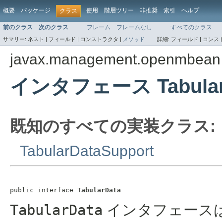
概要
パッケージ
使用
階層ツリー
非推奨
索引
ヘルプ
クラス
前のクラス
次のクラス
フレーム
フレームなし
すべてのクラス
サマリー:
ネスト |
フィールド |
コンストラクタ |
メソッド
詳細:
フィールド |
コンスト
javax.management.openmbean
インタフェース Tabular
既知のすべての実装クラス:
TabularDataSupport
public interface 
TabularData
TabularData
インタフェース