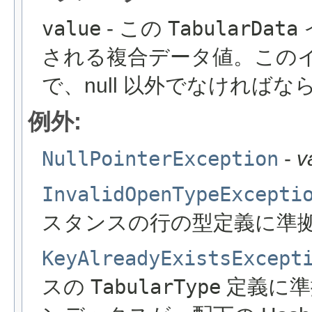
value
- この
TabularData
される複合データ値。この
で、null 以外でなければな
例外:
NullPointerException
-
v
InvalidOpenTypeExcepti
スタンスの行の型定義に準
KeyAlreadyExistsExcept
スの
TabularType
定義に準