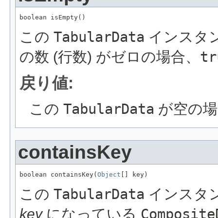
boolean isEmpty()
この
TabularData
インスタ
の数 (行数) がゼロの場合、
tr
戻り値:
この
TabularData
が空の場合
containsKey
boolean containsKey(
Object
[] key)
この
TabularData
インスタ
key
になっている
Composite