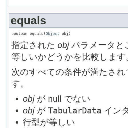
equals
boolean equals(
Object
 obj)
指定された
obj
パラメータと
等しいかどうかを比較します
次のすべての条件が満たされ
す。
obj
が null でない
obj
が
TabularData
イン
行型が等しい