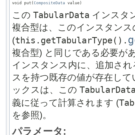
void put(
CompositeData
 value)
この
TabularData
インスタ
複合型は、このインスタンス
g
(
this.getTabularType().
複合型) と同じである必要
インスタンス内に、追加され
スを持つ既存の値が存在して
ックスは、この
TabularDat
義に従って計算されます (
Tab
を参照)。
パラメータ: