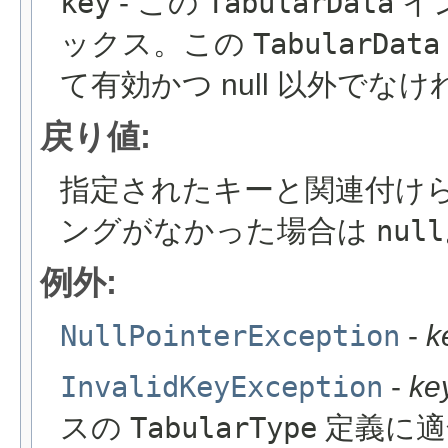
key
- この
TabularData
イ
ックス。この
TabularData
て有効かつ null 以外でな
戻り値:
指定されたキーと関連付け
ングがなかった場合は
null
例外:
NullPointerException
-
k
InvalidKeyException
-
ke
スの
TabularType
定義に適