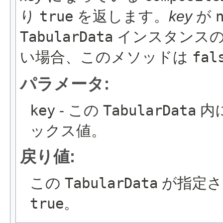
り
true
を返します。
key
が
TabularData
インスタンス
い場合、このメソッドは
fal
パラメータ:
key
- この
TabularData
内
ックス値。
戻り値:
この
TabularData
が指定さ
true
。