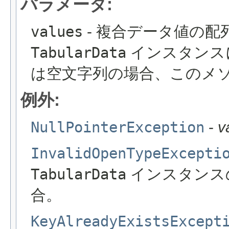
パラメータ:
values
- 複合データ値の
TabularData
インスタンス
は空文字列の場合、このメ
例外:
NullPointerException
-
v
InvalidOpenTypeExcepti
TabularData
インスタンス
合。
KeyAlreadyExistsExcept