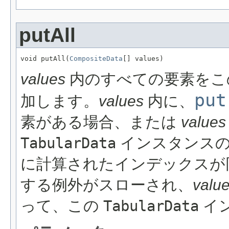
putAll
void putAll(
CompositeData
[] values)
values
内のすべての要素を
put
加します。
values
内に、
素がある場合、または
values
TabularData
インスタンス
に計算されたインデックスが
する例外がスローされ、
valu
って、この
TabularData
イ