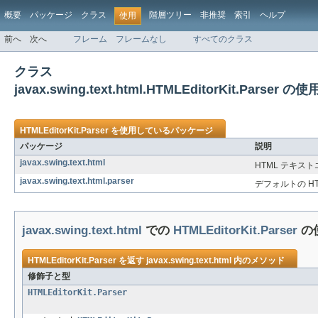
概要
パッケージ
クラス
階層ツリー
非推奨
索引
ヘルプ
使用
前へ
次へ
フレーム
フレームなし
すべてのクラス
クラス
javax.swing.text.html.HTMLEditorKit.Parser の使
HTMLEditorKit.Parser
を使用しているパッケージ
パッケージ
説明
javax.swing.text.html
HTML テキス
javax.swing.text.html.parser
デフォルトの H
javax.swing.text.html
での
HTMLEditorKit.Parser
の
HTMLEditorKit.Parser
を返す
javax.swing.text.html
内のメソッド
修飾子と型
HTMLEditorKit.Parser