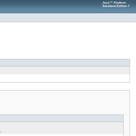
Java™ Platform
Standard Edition 7
。
す。