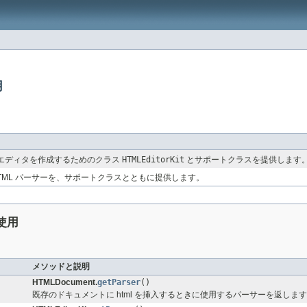
用
トエディタを作成するためのクラス
HTMLEditorKit
とサポートクラスを提供します
TML パーサーを、サポートクラスとともに提供します。
使用
メソッドと説明
HTMLDocument.
getParser
()
既存のドキュメントに html を挿入するときに使用するパーサーを返しま