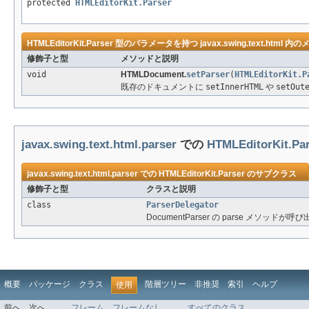
protected
HTMLEditorKit.Parser
HTMLEditorKit.Parser
型のパラメータを持つ
javax.swing.text.html
内のメ
修飾子と型
メソッドと説明
void
HTMLDocument.
setParser
(
HTMLEditorKit.P
既存のドキュメントに
setInnerHTML
や
setOut
javax.swing.text.html.parser
での
HTMLEditorKit.Pa
javax.swing.text.html.parser
での
HTMLEditorKit.Parser
のサブクラス
修飾子と型
クラスと説明
class
ParserDelegator
DocumentParser の parse メソッド
概要
パッケージ
クラス
階層ツリー
非推奨
索引
ヘルプ
使用
前へ
次へ
フレーム
フレームなし
すべてのクラス