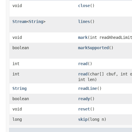
void
close
()
Stream
<
String
>
lines
()
void
mark
(int readAheadLimi
boolean
markSupported
()
int
read
()
int
read
(char[] cbuf, int 
int len)
String
readLine
()
boolean
ready
()
void
reset
()
long
skip
(long n)