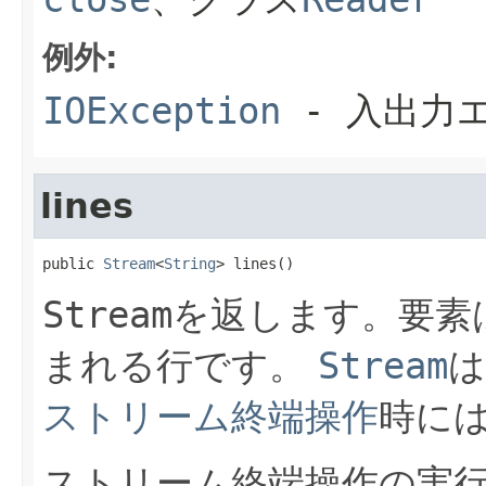
例外:
IOException
- 入出力
lines
public 
Stream
<
String
> lines()
Stream
を返します。要素
まれる行です。
Stream
は
ストリーム終端操作
時に
ストリーム終端操作の実