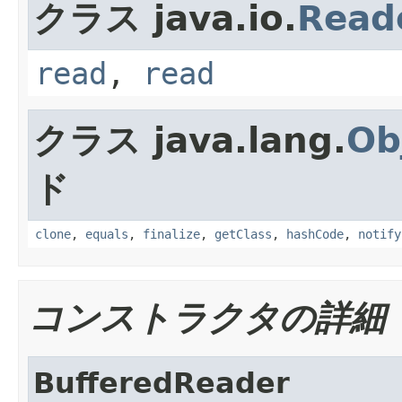
クラス java.io.
Read
read
,
read
クラス java.lang.
Ob
ド
clone
,
equals
,
finalize
,
getClass
,
hashCode
,
notify
コンストラクタの詳細
BufferedReader