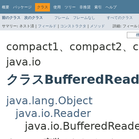
概要
パッケージ
クラス
使用
ツリー
非推奨
索引
ヘルプ
前のクラス
次のクラス
フレーム
フレームなし
すべてのクラス
サマリー:
ネスト済 |
フィールド
|
コンストラクタ
|
メソッド
詳細:
フィールド
compact1、compact2、c
java.io
クラスBufferedRead
java.lang.Object
java.io.Reader
java.io.BufferedRead