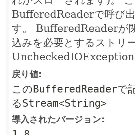
BufferedReaderで
す。
BufferedRead
込みを必要とするストリ
UncheckedIOExcep
戻り値:
この
BufferedReader
で
る
Stream<String>
導入されたバージョン:
1.8