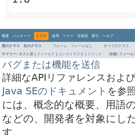
概要
パッケージ
クラス
使用
ツリー
非推奨
索引
ヘルプ
前のクラス
次のクラス
フレーム
フレームなし
すべてのクラス
サマリー:
ネスト済 |
フィールド
|
コンストラクタ
|
メソッド
詳細:
フィールド
バグまたは機能を送信
詳細なAPIリファレンスおよ
Java SEのドキュメント
を参
には、概念的な概要、用語
などの、開発者を対象にし
す。