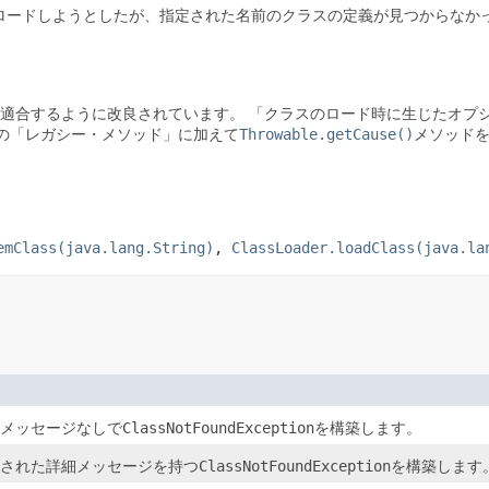
ロードしようとしたが、指定された名前のクラスの定義が見つからなか
に適合するように改良されています。
「クラスのロード時に生じたオプシ
の「レガシー・メソッド」に加えて
Throwable.getCause()
メソッド
emClass(java.lang.String)
,
ClassLoader.loadClass(java.la
メッセージなしで
ClassNotFoundException
を構築します。
された詳細メッセージを持つ
ClassNotFoundException
を構築します