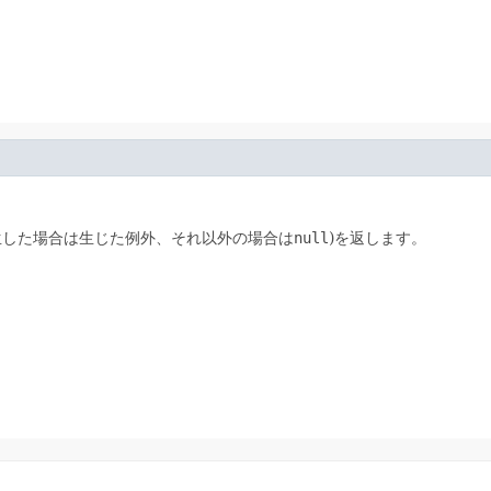
生した場合は生じた例外、それ以外の場合は
null
)を返します。