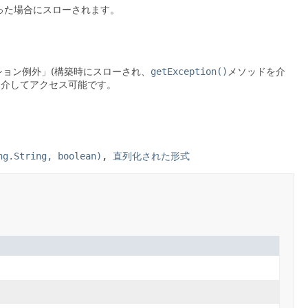
った場合にスローされます。
ョン例外」(構築時にスローされ、
getException()
メソッドを介
を介してアクセス可能です。
ng.String, boolean)
,
直列化された形式
。