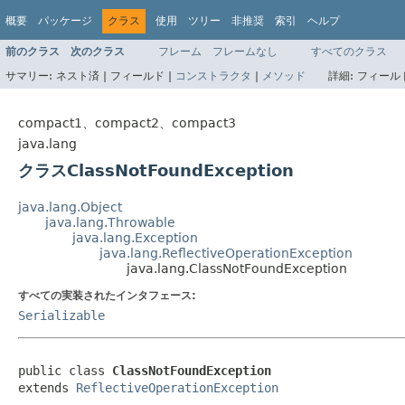
概要
パッケージ
クラス
使用
ツリー
非推奨
索引
ヘルプ
前のクラス
次のクラス
フレーム
フレームなし
すべてのクラス
サマリー:
ネスト済 |
フィールド |
コンストラクタ
|
メソッド
詳細:
フィールド
compact1、compact2、compact3
java.lang
クラスClassNotFoundException
java.lang.Object
java.lang.Throwable
java.lang.Exception
java.lang.ReflectiveOperationException
java.lang.ClassNotFoundException
すべての実装されたインタフェース:
Serializable
public class 
ClassNotFoundException
extends 
ReflectiveOperationException