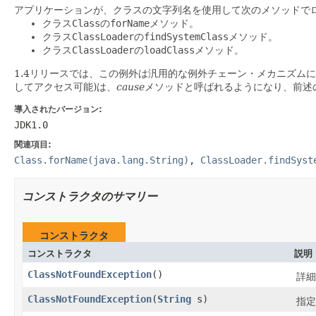
アプリケーションが、クラスの文字列名を使用して次のメソッドで
クラス
Class
の
forName
メソッド。
クラス
ClassLoader
の
findSystemClass
メソッド。
クラス
ClassLoader
の
loadClass
メソッド。
1.4リリースでは、この例外は汎用的な例外チェーン・メカニズム
してアクセス可能)は、
cause
メソッドと呼ばれるようになり、前述
導入されたバージョン:
JDK1.0
関連項目:
Class.forName(java.lang.String)
,
ClassLoader.findSyst
コンストラクタのサマリー
コンストラクタ
コンストラクタ
説明
ClassNotFoundException
()
詳細
ClassNotFoundException
(
String
s)
指定