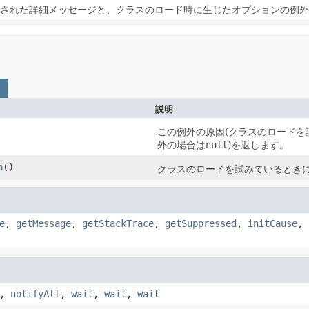
された詳細メッセージと、クラスのロード時に生じたオプションの例外
説明
この例外の原因(クラスのロード
外の場合は
null
)を返します。
n
()
クラスのロードを試みているとき
e
,
getMessage
,
getStackTrace
,
getSuppressed
,
initCause
,
,
notifyAll
,
wait
,
wait
,
wait