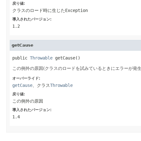
戻り値:
クラスのロード時に生じた
Exception
導入されたバージョン:
1.2
getCause
public 
Throwable
 getCause()
この例外の原因(クラスのロードを試みているときにエラーが発
オーバーライド:
getCause
、クラス
Throwable
戻り値:
この例外の原因
導入されたバージョン:
1.4