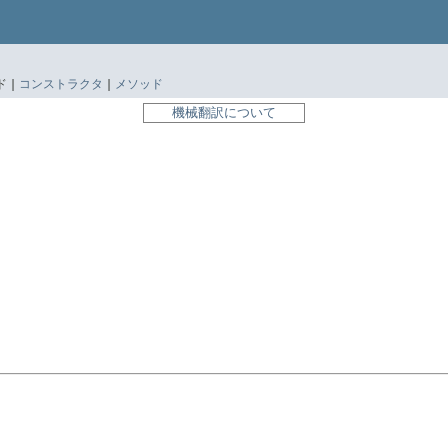
 |
コンストラクタ
|
メソッド
機械翻訳について