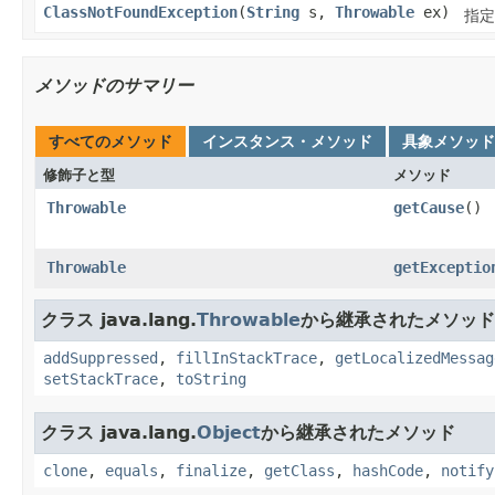
ClassNotFoundException
(
String
s,
Throwable
ex)
指定
メソッドのサマリー
すべてのメソッド
インスタンス・メソッド
具象メソッド
修飾子と型
メソッド
Throwable
getCause
()
Throwable
getExceptio
クラス java.lang.
Throwable
から継承されたメソッド
addSuppressed
,
fillInStackTrace
,
getLocalizedMessag
setStackTrace
,
toString
クラス java.lang.
Object
から継承されたメソッド
clone
,
equals
,
finalize
,
getClass
,
hashCode
,
notify