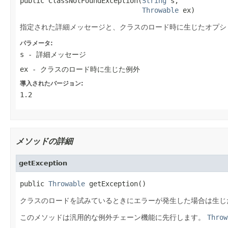
public ClassNotFoundException(
String
 s,

Throwable
 ex)
指定された詳細メッセージと、クラスのロード時に生じたオプシ
パラメータ:
s
- 詳細メッセージ
ex
- クラスのロード時に生じた例外
導入されたバージョン:
1.2
メソッドの詳細
getException
public 
Throwable
 getException()
クラスのロードを試みているときにエラーが発生した場合は生じ
このメソッドは汎用的な例外チェーン機能に先行します。
Throw