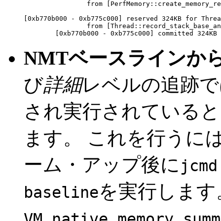
                from [PerfMemory::create_memory_re
[0xb770b000 - 0xb775c000] reserved 324KB for Threa
                from [Thread::record_stack_base_an
NMTベースラインか
び
詳細
レベルの追跡で
され実行されていると
ます。
これを行うに
ーム・アップ後に
jcmd
を実行します
baseline
VM.native_memory summ