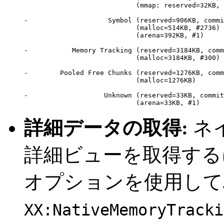
                            (mmap: reserved=32KB, 
-                    Symbol (reserved=906KB, commi
                            (malloc=514KB, #2736)

                            (arena=392KB, #1)

-           Memory Tracking (reserved=3184KB, comm
                            (malloc=3184KB, #300)

-        Pooled Free Chunks (reserved=1276KB, comm
                            (malloc=1276KB)

-                   Unknown (reserved=33KB, commit
詳細データの取得:
ネ
詳細ビューを取得する
オプションを使用して
XX:NativeMemoryTracki