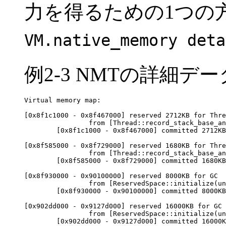
力を得るための1つの
VM.native_memory deta
例2-3 NMTの詳細デ
Virtual memory map:

[0x8f1c1000 - 0x8f467000] reserved 2712KB for Thre
                from [Thread::record_stack_base_an
        [0x8f1c1000 - 0x8f467000] committed 2712KB
[0x8f585000 - 0x8f729000] reserved 1680KB for Thre
                from [Thread::record_stack_base_an
        [0x8f585000 - 0x8f729000] committed 1680KB
[0x8f930000 - 0x90100000] reserved 8000KB for GC

                from [ReservedSpace::initialize(un
        [0x8f930000 - 0x90100000] committed 8000KB
[0x902dd000 - 0x9127d000] reserved 16000KB for GC

                from [ReservedSpace::initialize(un
        [0x902dd000 - 0x9127d000] committed 16000K