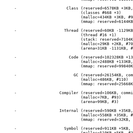
-                     Class (reserved=6578KB +3KB,
                            (classes #668 +3)     
                            (malloc=434KB +3KB, #9
                            (mmap: reserved=6144KB
-                    Thread (reserved=60KB -1129KB
                            (thread #16 +1)       
                            (stack: reserved=7104K
                            (malloc=29KB +2KB, #70
                            (arena=31KB -1131KB, #
-                      Code (reserved=102328KB +13
                            (malloc=2488KB +133KB,
                            (mmap: reserved=99840K
-                        GC (reserved=26154KB, com
                            (malloc=486KB, #110)

                            (mmap: reserved=25668K
-                  Compiler (reserved=106KB, commi
                            (malloc=7KB, #93)

                            (arena=99KB, #3)

-                  Internal (reserved=590KB +35KB,
                            (malloc=558KB +35KB, #
                            (mmap: reserved=32KB, 
-                    Symbol (reserved=911KB +5KB, 
                            (malloc=519KB +5KB, #2