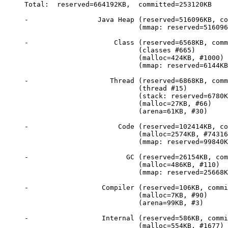
Total:  reserved=664192KB,  committed=253120KB    
-                 Java Heap (reserved=516096KB, co
                            (mmap: reserved=516096
-                     Class (reserved=6568KB, comm
                            (classes #665)        
                            (malloc=424KB, #1000) 
                            (mmap: reserved=6144KB
-                    Thread (reserved=6868KB, comm
                            (thread #15)          
                            (stack: reserved=6780K
                            (malloc=27KB, #66)

                            (arena=61KB, #30)     
-                      Code (reserved=102414KB, co
                            (malloc=2574KB, #74316
                            (mmap: reserved=99840K
-                        GC (reserved=26154KB, com
                            (malloc=486KB, #110)

                            (mmap: reserved=25668K
-                  Compiler (reserved=106KB, commi
                            (malloc=7KB, #90)

                            (arena=99KB, #3)

-                  Internal (reserved=586KB, commi
                            (malloc=554KB, #1677)
