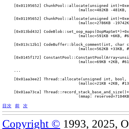
[0x01195652] ChunkPool::allocate(unsigned int)+0xe
                            (malloc=482KB -481KB, 
[0x01195652] ChunkPool::allocate(unsigned int)+0xe
                            (malloc=2786KB -19742K
[0x013bd432] CodeBlob::set_oop_maps(OopMapSet*)+0x
                            (malloc=591KB +6KB, #6
[0x013c12b1] CodeBuffer::block_comment(int, char c
                            (malloc=562KB +33KB, #
[0x0145f172] ConstantPool::ConstantPool(Array<unsi
                            (malloc=69KB +2KB, #61
...

[0x01aa3ee2] Thread::allocate(unsigned int, bool, 
                            (malloc=21KB +2KB, #13
[0x01aa73ca] Thread::record_stack_base_and_size()+
目次
前
次
Copyright ©
1993, 2025, Ora