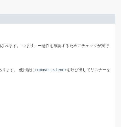
知されます。
つまり、一意性を確認するためにチェックが実行
あります。
使用後に
removeListener
を呼び出してリスナーを