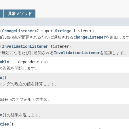
具象メソッド
(
ChangeListener
<? super
String
> listener)
alue
の値が変更されるたびに通知される
ChangeListener
を追加しま
(
InvalidationListener
listener)
が無効になるたびに通知される
InvalidationListener
を追加します。
able
... dependencies)
の監視を開始します。
e
()
ィングの現在の値を計算します。
ose()
のデフォルトの実装。
e()
の結果を返します。
cies
()