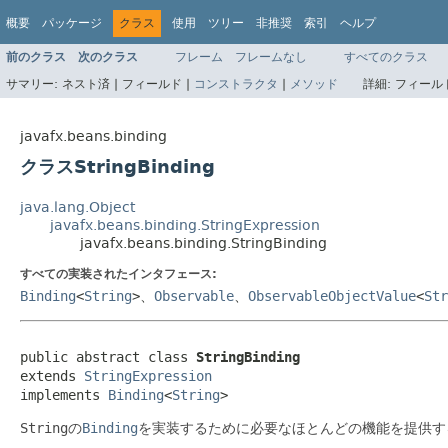
概要
パッケージ
クラス
使用
ツリー
非推奨
索引
ヘルプ
前のクラス
次のクラス
フレーム
フレームなし
すべてのクラス
サマリー:
ネスト済 |
フィールド |
コンストラクタ
|
メソッド
詳細:
フィールド
javafx.beans.binding
クラスStringBinding
java.lang.Object
javafx.beans.binding.StringExpression
javafx.beans.binding.StringBinding
すべての実装されたインタフェース:
Binding
<
String
>、
Observable
、
ObservableObjectValue
<
Str
public abstract class 
StringBinding
extends 
StringExpression
implements 
Binding
<
String
>
String
の
Binding
を実装するために必要なほとんどの機能を提供す