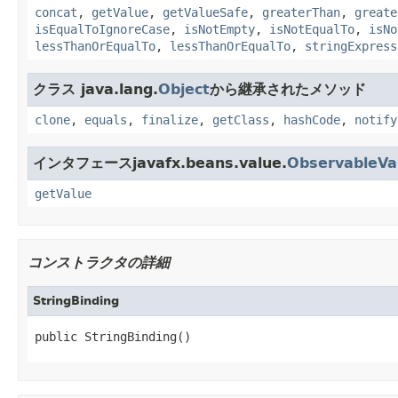
concat
,
getValue
,
getValueSafe
,
greaterThan
,
greate
isEqualToIgnoreCase
,
isNotEmpty
,
isNotEqualTo
,
isNo
lessThanOrEqualTo
,
lessThanOrEqualTo
,
stringExpress
クラス java.lang.
Object
から継承されたメソッド
clone
,
equals
,
finalize
,
getClass
,
hashCode
,
notify
インタフェースjavafx.beans.value.
ObservableVa
getValue
コンストラクタの詳細
StringBinding
public StringBinding()