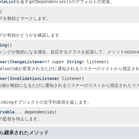
bleList
を返す
getDependencies()
のデフォルトの実装。
)
グを無効とマークします。
グが有効かどうかを確認します。
ing
()
ングが無効になる場合、反応するクラスを拡張して、メソッドonInvali
ner
(
ChangeListener
<? super
String
> listener)
alue
の値が変更されるたびに通知されるリスナーのリストから指定さ
ner
(
InvalidationListener
listener)
の値が無効になるたびに通知されるリスナーのリストから指定されたリ
inding
オブジェクトの文字列表現を返します。
rvable
... dependencies)
の監視を停止します。
ら継承されたメソッド