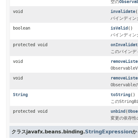
空の
Observa
void
invalidate
(
バインディン
boolean
isValid
()
バインディン
protected void
onInvalidat
このバインディ
void
removeListe
ObservableV
void
removeListe
Observable
String
toString
()
この
StringB
protected void
unbind
(
Obse
変更の依存性
クラスjavafx.beans.binding.
StringExpression
か