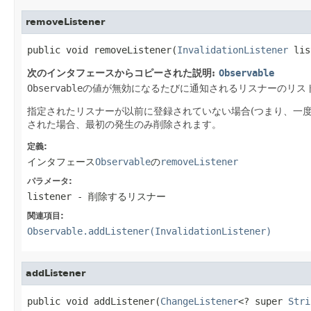
removeListener
public void removeListener(
InvalidationListener
 lis
次のインタフェースからコピーされた説明:
Observable
Observable
の値が無効になるたびに通知されるリスナーのリス
指定されたリスナーが以前に登録されていない場合(つまり、一度
された場合、最初の発生のみ削除されます。
定義:
インタフェース
Observable
の
removeListener
パラメータ:
listener
- 削除するリスナー
関連項目:
Observable.addListener(InvalidationListener)
addListener
public void addListener(
ChangeListener
<? super 
Stri