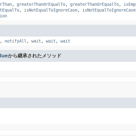
rThan
,
greaterThanOrEqualTo
,
greaterThanOrEqualTo
,
isEmp
tEqualTo
,
isNotEqualToIgnoreCase
,
isNotEqualToIgnoreCase
ion
,
notifyAll
,
wait
,
wait
,
wait
lue
から継承されたメソッド