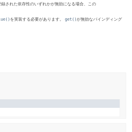
登録された依存性のいずれかが無効になる場合、この
lue()
を実装する必要があります。
get()
が無効なバインディング