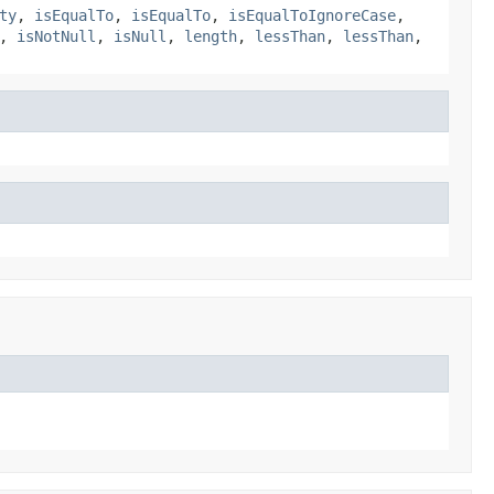
ty
,
isEqualTo
,
isEqualTo
,
isEqualToIgnoreCase
,
,
isNotNull
,
isNull
,
length
,
lessThan
,
lessThan
,