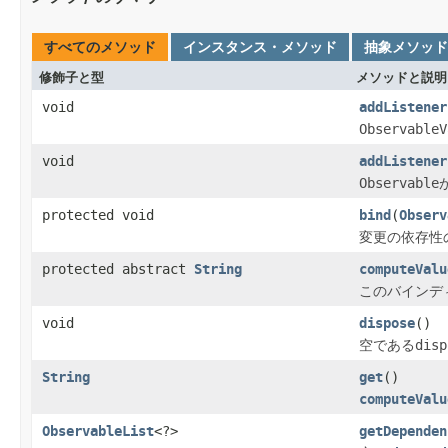
すべてのメソッド
インスタンス・メソッド
抽象メソッド
修飾子と型
メソッドと説明
void
addListener
ObservableV
void
addListener
Observable
protected void
bind
(
Observ
変更の依存性
protected abstract
String
computeValu
このバインデ
void
dispose
()
空である
disp
String
get
()
computeValu
ObservableList
<?>
getDependen