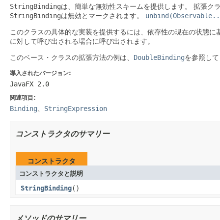
StringBinding
は、簡単な無効性スキームを提供します。
拡張ク
StringBinding
は無効とマークされます。
unbind(Observable..
このクラスの具体的な実装を提供するには、依存性の現在の状態に
に対して呼び出される場合に呼び出されます。
このベース・クラスの拡張方法の例は、
DoubleBinding
を参照して
導入されたバージョン:
JavaFX 2.0
関連項目:
Binding
、
StringExpression
コンストラクタのサマリー
コンストラクタ
コンストラクタと説明
StringBinding
()
メソッドのサマリー