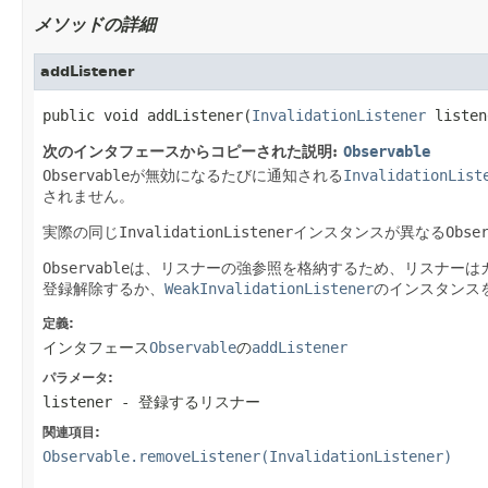
メソッドの詳細
addListener
public void addListener(
InvalidationListener
 listen
次のインタフェースからコピーされた説明:
Observable
Observable
が無効になるたびに通知される
InvalidationList
されません。
実際の同じ
InvalidationListener
インスタンスが異なる
Obse
Observable
は、リスナーの強参照を格納するため、リスナーは
登録解除するか、
WeakInvalidationListener
のインスタンス
定義:
インタフェース
Observable
の
addListener
パラメータ:
listener
- 登録するリスナー
関連項目:
Observable.removeListener(InvalidationListener)