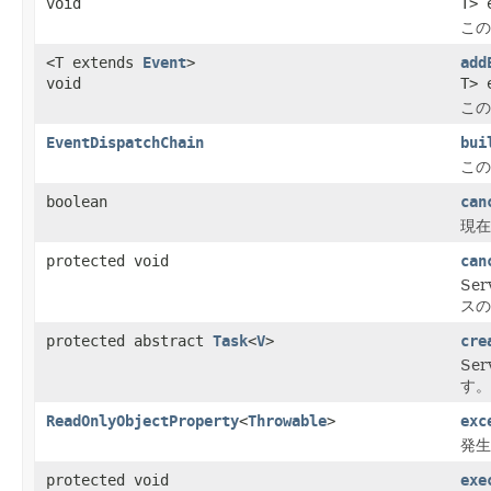
void
T> 
この
<T extends
Event
>
add
void
T> 
この
EventDispatchChain
bui
この
boolean
can
現在
protected void
can
Se
スの
protected abstract
Task
<
V
>
cre
Se
す。
ReadOnlyObjectProperty
<
Throwable
>
exc
発生
protected void
exe