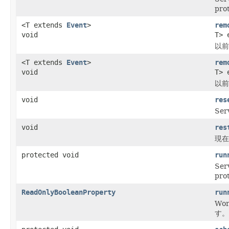
pr
<T extends
Event
>
rem
void
T> 
以前
<T extends
Event
>
rem
void
T> 
以前
void
res
Se
void
res
現在
protected void
run
Se
pr
ReadOnlyBooleanProperty
run
Wo
す。