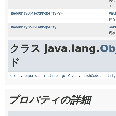
す。
ReadOnlyObjectProperty
<
V
>
val
値を
ReadOnlyDoubleProperty
wor
現在
クラス java.lang.
Ob
ド
clone
,
equals
,
finalize
,
getClass
,
hashCode
,
notify
プロパティの詳細