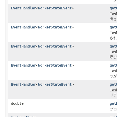
EventHandler
<
WorkerStateEvent
>
get
Ta
出さ
EventHandler
<
WorkerStateEvent
>
get
Ta
され
EventHandler
<
WorkerStateEvent
>
get
Ta
呼び
EventHandler
<
WorkerStateEvent
>
get
Ta
ラが
EventHandler
<
WorkerStateEvent
>
get
Ta
ドラ
double
get
プロ