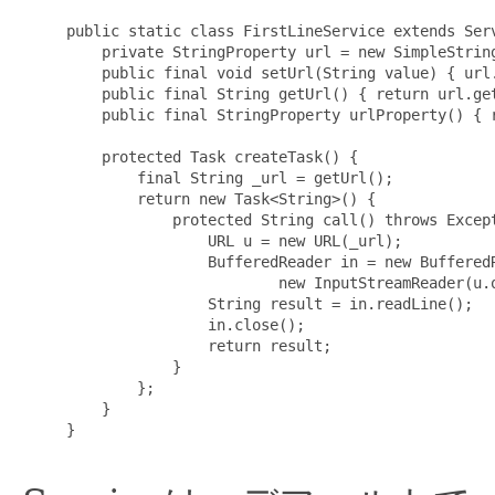
     public static class FirstLineService extends Serv
         private StringProperty url = new SimpleString
         public final void setUrl(String value) { url.
         public final String getUrl() { return url.get
         public final StringProperty urlProperty() { r
         protected Task createTask() {

             final String _url = getUrl();

             return new Task<String>() {

                 protected String call() throws Except
                     URL u = new URL(_url);

                     BufferedReader in = new BufferedR
                             new InputStreamReader(u.o
                     String result = in.readLine();

                     in.close();

                     return result;

                 }

             };

         }

     }
