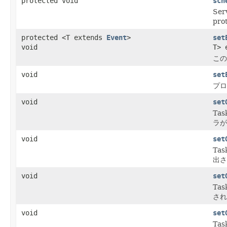
protected void
sch
Se
pr
protected <T extends
Event
>
set
void
T> 
この
void
set
プロ
void
set
Ta
ラが
void
set
Ta
出さ
void
set
Ta
され
void
set
Ta