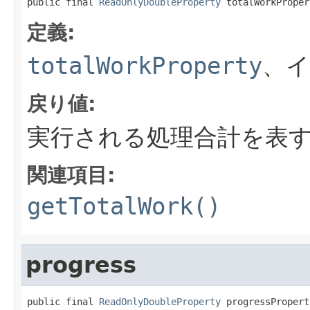
public final 
ReadOnlyDoubleProperty
 totalWorkProper
定義:
totalWorkProperty
、
戻り値:
実行される処理合計を表
関連項目:
getTotalWork()
progress
public final 
ReadOnlyDoubleProperty
 progressPropert