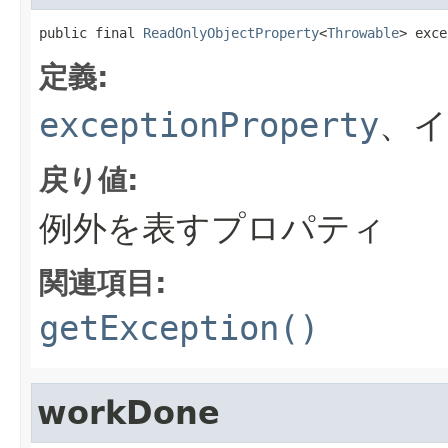
public final 
ReadOnlyObjectProperty
<
Throwable
> exce
定義:
exceptionProperty
、
戻り値:
例外を表すプロパティ
関連項目:
getException()
workDone