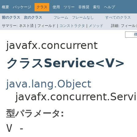
概要
パッケージ
クラス
使用
ツリー
非推奨
索引
ヘルプ
前のクラス
次のクラス
フレーム
フレームなし
すべてのクラス
サマリー:
ネスト済 |
フィールド |
コンストラクタ
|
メソッド
詳細:
フィールド
javafx.concurrent
クラスService<V>
java.lang.Object
javafx.concurrent.Ser
型パラメータ:
V
-