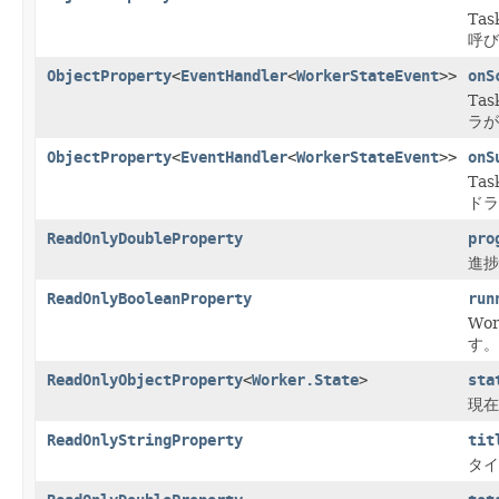
Ta
呼び
ObjectProperty
<
EventHandler
<
WorkerStateEvent
>>
onS
Ta
ラが
ObjectProperty
<
EventHandler
<
WorkerStateEvent
>>
onS
Ta
ドラ
ReadOnlyDoubleProperty
pro
進捗
ReadOnlyBooleanProperty
run
Wo
す。
ReadOnlyObjectProperty
<
Worker.State
>
sta
現在
ReadOnlyStringProperty
tit
タイ