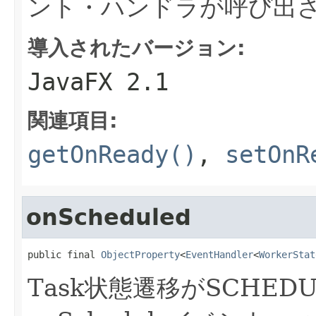
ント・ハンドラが呼び出
導入されたバージョン:
JavaFX 2.1
関連項目:
getOnReady()
,
setOnR
onScheduled
public final 
ObjectProperty
<
EventHandler
<
WorkerStat
Task状態遷移がSCHE