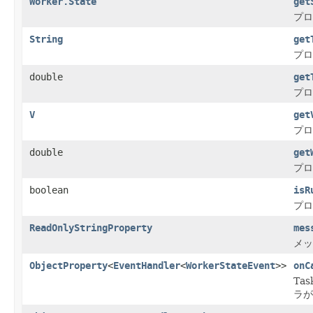
Worker.State
get
プロ
String
get
プロ
double
get
プロ
V
get
プロ
double
get
プロ
boolean
isR
プロ
ReadOnlyStringProperty
mes
メッ
ObjectProperty
<
EventHandler
<
WorkerStateEvent
>>
onC
Ta
ラが