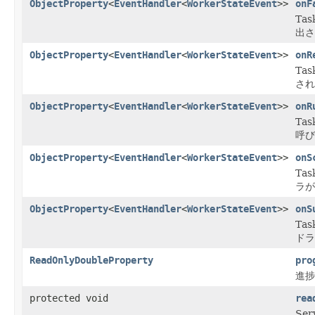
ObjectProperty
<
EventHandler
<
WorkerStateEvent
>>
onF
Ta
出さ
ObjectProperty
<
EventHandler
<
WorkerStateEvent
>>
onR
Ta
され
ObjectProperty
<
EventHandler
<
WorkerStateEvent
>>
onR
Ta
呼び
ObjectProperty
<
EventHandler
<
WorkerStateEvent
>>
onS
Ta
ラが
ObjectProperty
<
EventHandler
<
WorkerStateEvent
>>
onS
Ta
ドラ
ReadOnlyDoubleProperty
pro
進捗
protected void
rea
Se