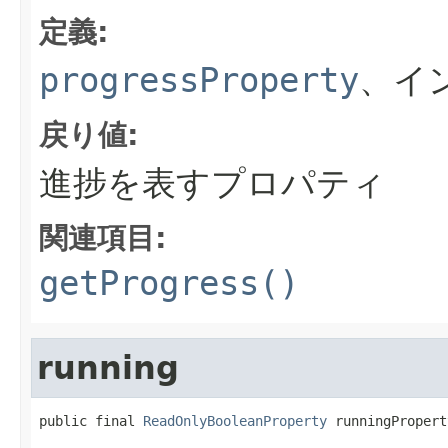
定義:
progressProperty
、イ
戻り値:
進捗を表すプロパティ
関連項目:
getProgress()
running
public final 
ReadOnlyBooleanProperty
 runningPropert