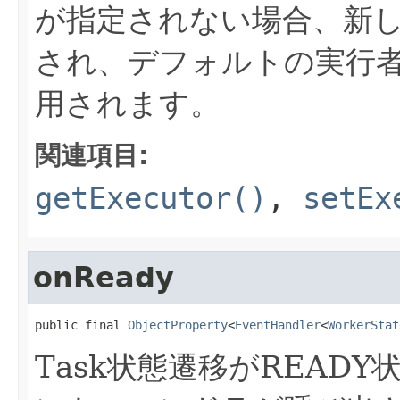
が指定されない場合、新
され、デフォルトの実行者を
用されます。
関連項目:
getExecutor()
,
setEx
onReady
public final 
ObjectProperty
<
EventHandler
<
WorkerStat
Task状態遷移がREADY