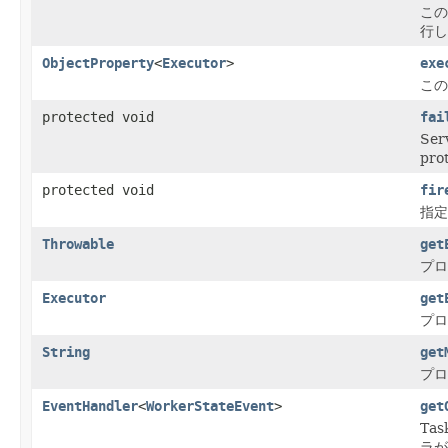
この
行し
ObjectProperty
<
Executor
>
exe
この
protected void
fai
Se
pr
protected void
fir
指定
Throwable
get
プロ
Executor
get
プロ
String
get
プロ
EventHandler
<
WorkerStateEvent
>
get
Ta
ラが