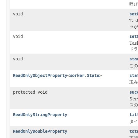
呼び
void
set
Ta
ラが
void
set
Ta
ドラ
void
sta
この
ReadOnlyObjectProperty
<
Worker.State
>
sta
現在
protected void
suc
Se
スの
ReadOnlyStringProperty
tit
タイ
ReadOnlyDoubleProperty
tot
実行