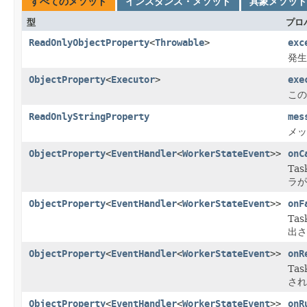
すべてのメソッド
インスタンス・メソッド
具象メソッド
型
プロ
ReadOnlyObjectProperty
<
Throwable
>
exc
発生
ObjectProperty
<
Executor
>
exe
この
ReadOnlyStringProperty
mes
メッ
ObjectProperty
<
EventHandler
<
WorkerStateEvent
>>
onC
Ta
ラが
ObjectProperty
<
EventHandler
<
WorkerStateEvent
>>
onF
Ta
出さ
ObjectProperty
<
EventHandler
<
WorkerStateEvent
>>
onR
Ta
され
ObjectProperty
<
EventHandler
<
WorkerStateEvent
>>
onR