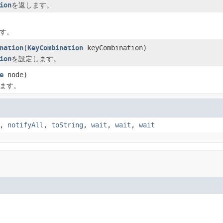
ion
を返します。
す。
nation
(
KeyCombination
keyCombination)
ion
を設定します。
e
node)
ます。
,
notifyAll
,
toString
,
wait
,
wait
,
wait