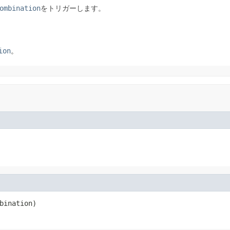
ombination
をトリガーします。
ion
。
bination)