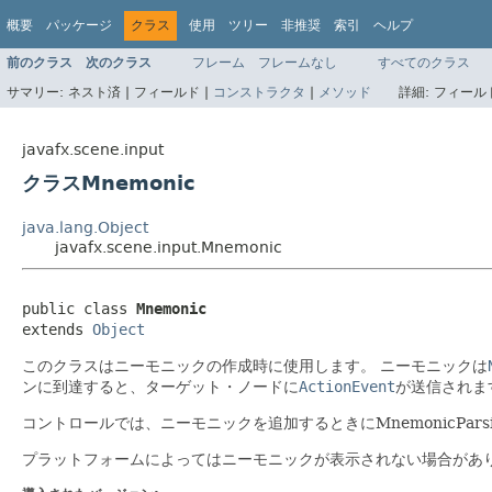
概要
パッケージ
クラス
使用
ツリー
非推奨
索引
ヘルプ
前のクラス
次のクラス
フレーム
フレームなし
すべてのクラス
サマリー:
ネスト済 |
フィールド |
コンストラクタ
|
メソッド
詳細:
フィールド
javafx.scene.input
クラスMnemonic
java.lang.Object
javafx.scene.input.Mnemonic
public class 
Mnemonic
extends 
Object
このクラスはニーモニックの作成時に使用します。
ニーモニックは
ンに到達すると、ターゲット・ノードに
ActionEvent
が送信されま
コントロールでは、ニーモニックを追加するときにMnemonicPar
プラットフォームによってはニーモニックが表示されない場合があり