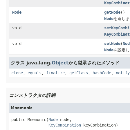
KeyCombinat
Node
getNode
()
Node
を返しま
void
setKeyCombi
KeyCombinat
void
setNode
(
Nod
Node
を設定し
クラス java.lang.
Object
から継承されたメソッド
clone
,
equals
,
finalize
,
getClass
,
hashCode
,
notify
コンストラクタの詳細
Mnemonic
public Mnemonic(
Node
 node,

KeyCombination
 keyCombination)