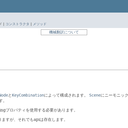
 |
コンストラクタ
|
メソッド
機械翻訳について
Node
と
KeyCombination
によって構成されます。
Scene
にニーモニック
す。
singプロパティを使用する必要があります。
ますが、それでもapiは存在します。