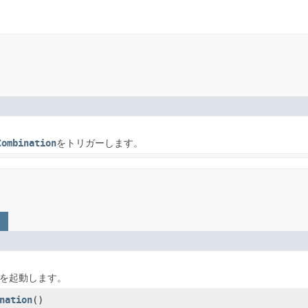
Combination
をトリガーします。
を起動します。
nation
()