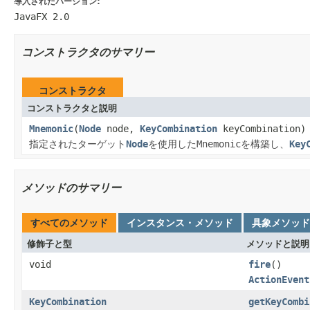
導入されたバージョン:
JavaFX 2.0
コンストラクタのサマリー
コンストラクタ
コンストラクタと説明
Mnemonic
(
Node
node,
KeyCombination
keyCombination)
指定されたターゲット
Node
を使用した
Mnemonic
を構築し、
Key
メソッドのサマリー
すべてのメソッド
インスタンス・メソッド
具象メソッド
修飾子と型
メソッドと説明
void
fire
()
ActionEvent
KeyCombination
getKeyCombi