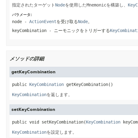
指定されたターゲット
Node
を使用した
Mnemonic
を構築し、
KeyC
パラメータ:
node
-
ActionEvent
を受け取る
Node
。
keyCombination
- ニーモニックをトリガーする
KeyCombinat
メソッドの詳細
getKeyCombination
public 
KeyCombination
 getKeyCombination()
KeyCombination
を返します。
setKeyCombination
public void setKeyCombination(
KeyCombination
 keyCom
KeyCombination
を設定します。