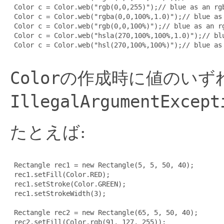
 Color c = Color.web("rgb(0,0,255)");// blue as an rgb
 Color c = Color.web("rgba(0,0,100%,1.0)");// blue as 
 Color c = Color.web("rgb(0,0,100%)");// blue as an rg
 Color c = Color.web("hsla(270,100%,100%,1.0)");// blu
 Color c = Color.web("hsl(270,100%,100%)");// blue as 
Color
の作成時に値のいず
IllegalArgumentExcept
たとえば:
 Rectangle rec1 = new Rectangle(5, 5, 50, 40);

 rec1.setFill(Color.RED);

 rec1.setStroke(Color.GREEN);

 rec1.setStrokeWidth(3);

 Rectangle rec2 = new Rectangle(65, 5, 50, 40);

 rec2.setFill(Color.rgb(91, 127, 255));
