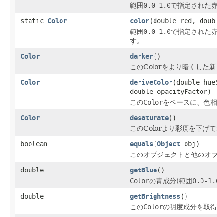
範囲
0.0-1.0
で指定された赤
static
Color
color
(double red, doub
範囲
0.0-1.0
で指定された赤
す。
Color
darker
()
このColorをより暗くした新
Color
deriveColor
(double hue
double opacityFactor)
この
Color
をベースに、色相
Color
desaturate
()
このColorより彩度を下げて
boolean
equals
(
Object
obj)
このオブジェクトと他のオ
double
getBlue
()
Color
の青成分(範囲
0.0-1.
double
getBrightness
()
この
Color
の明度成分を取得