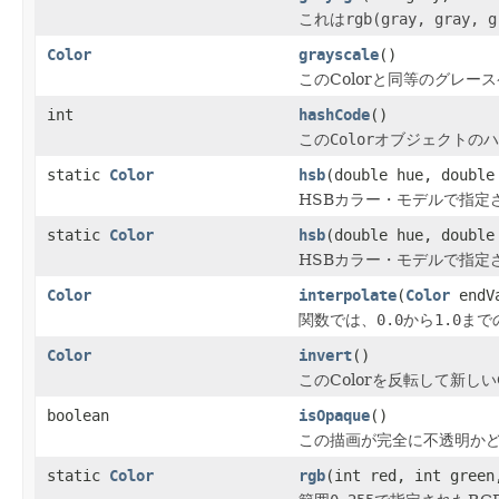
これは
rgb(gray, gray, g
Color
grayscale
()
このColorと同等のグレー
int
hashCode
()
この
Color
オブジェクトのハ
static
Color
hsb
(double hue, double
HSBカラー・モデルで指定
static
Color
hsb
(double hue, double
HSBカラー・モデルで指定
Color
interpolate
(
Color
endVa
関数では、
0.0
から
1.0
まで
Color
invert
()
このColorを反転して新しい
boolean
isOpaque
()
この描画が完全に不透明か
static
Color
rgb
(int red, int green