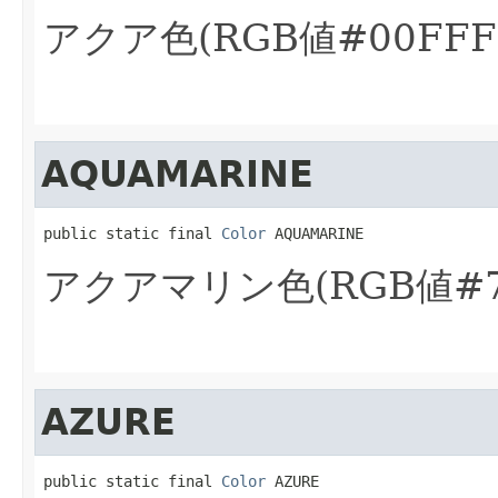
アクア色(RGB値#00FFF
AQUAMARINE
public static final 
Color
 AQUAMARINE
アクアマリン色(RGB値#7
AZURE
public static final 
Color
 AZURE