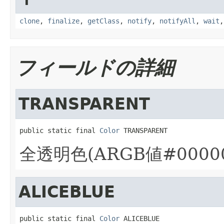
clone
,
finalize
,
getClass
,
notify
,
notifyAll
,
wait
フィールドの詳細
TRANSPARENT
public static final 
Color
 TRANSPARENT
全透明色(ARGB値#00000
ALICEBLUE
public static final 
Color
 ALICEBLUE