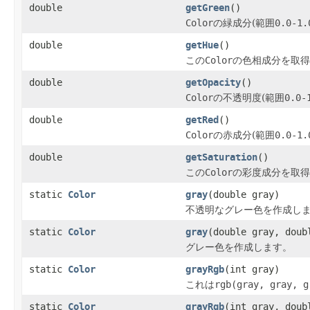
double
getGreen
()
Color
の緑成分(範囲
0.0-1.
double
getHue
()
この
Color
の色相成分を取得
double
getOpacity
()
Color
の不透明度(範囲
0.0-
double
getRed
()
Color
の赤成分(範囲
0.0-1.
double
getSaturation
()
この
Color
の彩度成分を取得
static
Color
gray
(double gray)
不透明なグレー色を作成し
static
Color
gray
(double gray, doub
グレー色を作成します。
static
Color
grayRgb
(int gray)
これは
rgb(gray, gray, g
static
Color
grayRgb
(int gray, doub