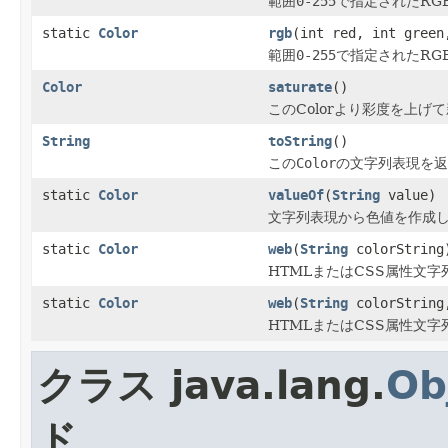
範囲
0-255
で指定されたRG
static
Color
rgb
(int red, int green
範囲
0-255
で指定されたRG
Color
saturate
()
このColorより彩度を上げて
String
toString
()
この
Color
の文字列表現を返
static
Color
valueOf
(
String
value)
文字列表現から色値を作成
static
Color
web
(
String
colorString
HTMLまたはCSS属性文
static
Color
web
(
String
colorString,
HTMLまたはCSS属性文
クラス java.lang.
Ob
ド