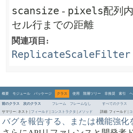
scansize
pixels
-
配列
セル行までの距離
関連項目:
ReplicateScaleFilter
概要
モジュール
パッケージ
クラス
使用
階層ツリー
非推奨
索引
ヘ
前のクラス
次のクラス
フレーム
フレームなし
すべてのクラス
サマリー:
ネスト |
フィールド
|
コンストラクタ
|
メソッド
詳細:
フィールド |
コ
バグを報告する、または機能強化
さらにAPIリファレンスと開発者