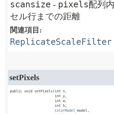
scansize
pixels
-
配列
セル行までの距離
関連項目:
ReplicateScaleFilter
setPixels
public void setPixels​(int x,

                      int y,

                      int w,

                      int h,

ColorModel
 model,
