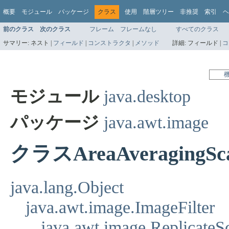
概要
モジュール
パッケージ
クラス
使用
階層ツリー
非推奨
索引
ヘ
前のクラス
次のクラス
フレーム
フレームなし
すべてのクラス
サマリー:
ネスト |
フィールド
|
コンストラクタ
|
メソッド
詳細:
フィールド |
コ
モジュール
java.desktop
パッケージ
java.awt.image
クラスAreaAveragingScal
java.lang.Object
java.awt.image.ImageFilter
java.awt.image.ReplicateSc