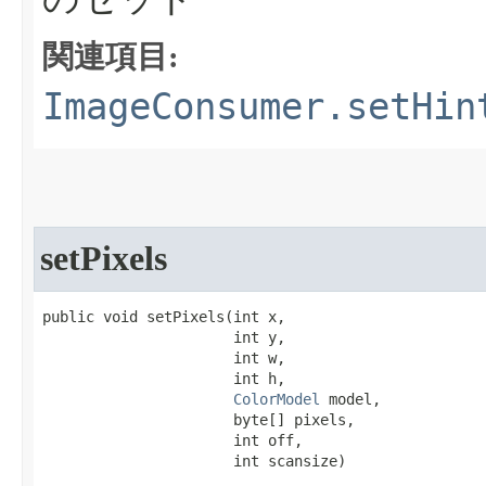
関連項目:
ImageConsumer.setHin
setPixels
public void setPixels​(int x,

                      int y,

                      int w,

                      int h,

ColorModel
 model,

                      byte[] pixels,

                      int off,

                      int scansize)