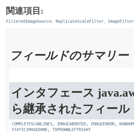
関連項目:
FilteredImageSource
ReplicateScaleFilter
ImageFilter
、
、
フィールドのサマリー
インタフェース java.awt.
ら継承されたフィール
COMPLETESCANLINES
,
IMAGEABORTED
,
IMAGEERROR
,
RANDOM
STATICIMAGEDONE
,
TOPDOWNLEFTRIGHT