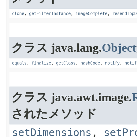
clone
,
getFilterInstance
,
imageComplete
,
resendTopD
クラス java.lang.
Object
equals
,
finalize
,
getClass
,
hashCode
,
notify
,
notif
クラス java.awt.image.
R
されたメソッド
setDimensions
,
setPr