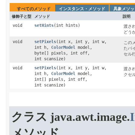
すべてのメソッド
インスタンス・メソッド
具象メソッ
修飾子と型
メソッド
説明
void
setHints
​(int hints)
渡さ
どう
void
setPixels
​(int x, int y, int w,
この
int h,
ColorModel
model,
たバ
byte[] pixels, int off,
セル
int scansize)
void
setPixels
​(int x, int y, int w,
渡さ
int h,
ColorModel
model,
クセ
int[] pixels, int off,
int scansize)
クラス java.awt.image.
メソッド