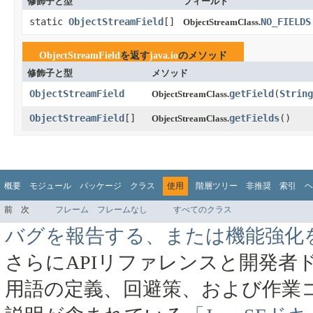
修飾子と型
フィールド
static
ObjectStreamField
[]
NO_FIELDS
ObjectStreamClass.
ObjectStreamField
を返す
java.io
のメソッド
修飾子と型
メソッド
ObjectStreamField
getField
​(
String
ObjectStreamClass.
ObjectStreamField
[]
getFields
​()
ObjectStreamClass.
概要
モジュール
パッケージ
クラス
使用
階層ツリー
非推奨
索引
ヘ
前
次
フレーム
フレームなし
すべてのクラス
バグを報告する、または機能強化
さらにAPIリファレンスと開発者
用語の定義、回避策、および作業