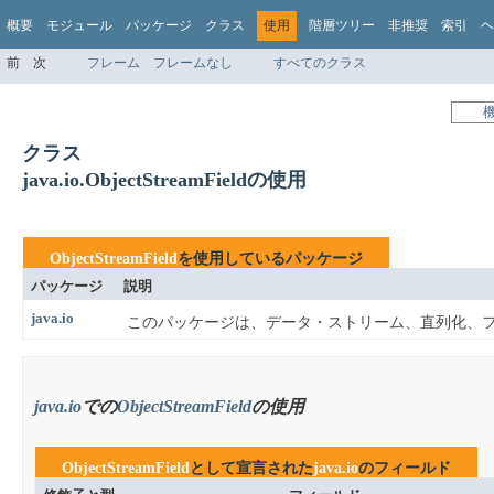
概要
モジュール
パッケージ
クラス
使用
階層ツリー
非推奨
索引
ヘ
前
次
フレーム
フレームなし
すべてのクラス
クラス
java.io.ObjectStreamFieldの使用
ObjectStreamField
を使用しているパッケージ
パッケージ
説明
java.io
このパッケージは、データ・ストリーム、直列化、
java.io
での
ObjectStreamField
の使用
ObjectStreamField
として宣言された
java.io
のフィールド