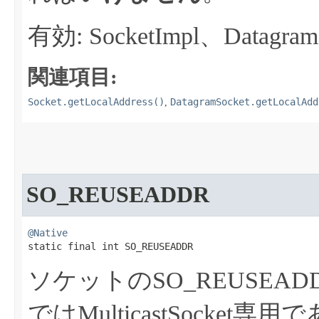
有効: SocketImpl、Datagram
関連項目:
Socket.getLocalAddress()
DatagramSocket.getLocalAdd
,
SO_REUSEADDR
@Native
static final int SO_REUSEADDR
ソケットのSO_REUSEA
ではMulticastSocket専用