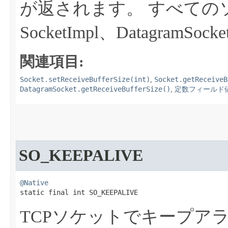
が返されます。
すべての
SocketImpl、DatagramSocke
関連項目:
Socket.setReceiveBufferSize(int)
Socket.getReceiveB
,
DatagramSocket.getReceiveBufferSize()
,
定数フィールド
SO_KEEPALIVE
@Native
static final int SO_KEEPALIVE
TCPソケットでキープア