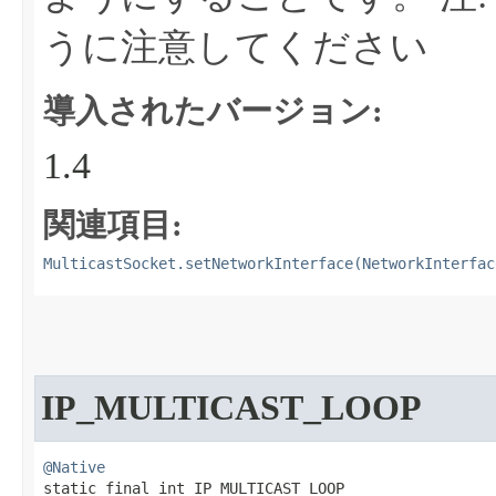
うに注意してください
導入されたバージョン:
1.4
関連項目:
MulticastSocket.setNetworkInterface(NetworkInterfac
IP_MULTICAST_LOOP
@Native
static final int IP_MULTICAST_LOOP