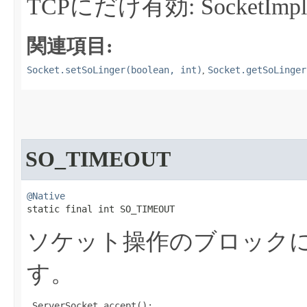
TCPにだけ有効: SocketImpl
関連項目:
Socket.setSoLinger(boolean, int)
Socket.getSoLinger
,
SO_TIMEOUT
@Native
static final int SO_TIMEOUT
ソケット操作のブロック
す。
 ServerSocket.accept();
