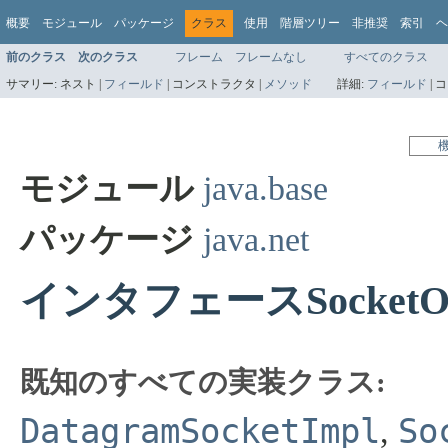
概要
モジュール
パッケージ
クラス
使用
階層ツリー
非推奨
索引
ヘ
前のクラス
次のクラス
フレーム
フレームなし
すべてのクラス
サマリー:
ネスト |
フィールド
|
コンストラクタ |
メソッド
詳細:
フィールド
|
コ
モジュール
java.base
パッケージ
java.net
インタフェースSocketOpt
既知のすべての実装クラス:
DatagramSocketImpl
So
,