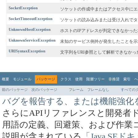
SocketException
ソケットの作成中またはアクセス中にエ
SocketTimeoutException
ソケットの読み込みまたは受け入れでタ
UnknownHostException
ホストのIPアドレスが判定できなかっ
UnknownServiceException
未知のサービス例外が発生したことを示
URISyntaxException
文字列をURI参照として解析できなか
概要
モジュール
パッケージ
クラス
使用
階層ツリー
非推奨
索引
ヘ
前のパッケージ
次のパッケージ
フレーム
フレームなし
すべての
バグを報告する、または機能強化
さらにAPIリファレンスと開発者
用語の定義、回避策、および作業
説明が含まれている
「Java SE