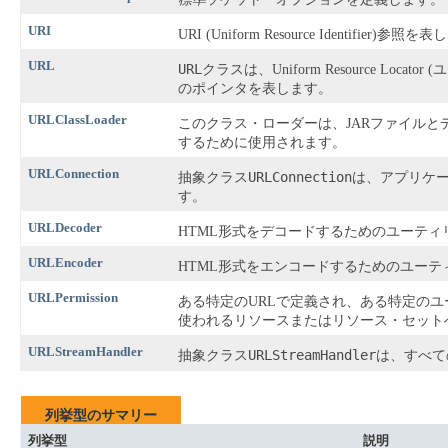
URI
URI (Uniform Resource Identifier)参照
URL
URL
クラスは、Uniform Resource Lo
のポインタを表します。
URLClassLoader
このクラス・ローダーは、JARファイルと
するために使用されます。
URLConnection
URLConnection
抽象クラス
は、アプリケー
す。
URLDecoder
HTML形式をデコードするためのユーティ
URLEncoder
HTML形式をエンコードするためのユーテ
URLPermission
ある特定のURLで定義され、ある特定の
使われるリソースまたはリソース・セット
URLStreamHandler
URLStreamHandler
抽象クラス
は、すべて
列挙型のサマリー
列挙型
説明