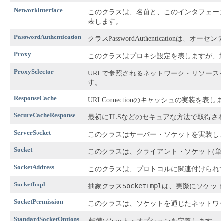
NetworkInterface
このクラスは、名前と、このインタフェー
表します。
PasswordAuthentication
クラスPasswordAuthenticatio
Proxy
このクラスはプロキシ設定を表しますが、通常
ProxySelector
URLで参照されるネットワーク・リソー
す。
ResponseCache
URLConnectionのキャッシュの実装を表し
SecureCacheResponse
最初にTLSなどのセキュアな方法で取得
ServerSocket
このクラスはサーバー・ソケットを実装し
Socket
このクラスは、クライアント・ソケット(
SocketAddress
このクラスは、プロトコルに関連付けられ
SocketImpl
SocketImpl
抽象クラス
は、実際にソケッ
SocketPermission
このクラスは、ソケットを通じたネットワ
StandardSocketOptions
標準
ソケット・オプションを定義します。