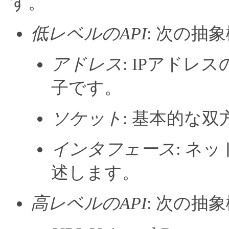
す。
低レベルのAPI
: 次の抽
アドレス
: IPアド
子です。
ソケット
: 基本的な
インタフェース
: ネ
述します。
高レベルのAPI
: 次の抽