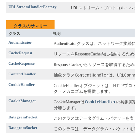
URLStreamHandlerFactory
URL
ストリーム・プロトコル・ハ
クラスのサマリー
クラス
説明
Authenticator
Authenticatorクラスは、ネットワ
CacheRequest
リソースをResponseCache内に格納す
CacheResponse
ResponseCacheからリソースを取得す
ContentHandler
ContentHandler
URLConn
抽象クラス
は、
CookieHandler
CookieHandlerオブジェクトは、H
ク・メカニズムを提供します。
CookieManager
CookieHandler
CookieManagerは
の具象実装
分離します。
DatagramPacket
このクラスはデータグラム・パケットを表
DatagramSocket
このクラスは、データグラム・パケットを