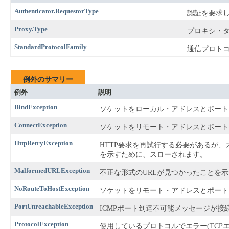
Authenticator.RequestorType
認証を要求
Proxy.Type
プロキシ・
StandardProtocolFamily
通信プロト
例外のサマリー
例外
説明
BindException
ソケットをローカル・アドレスとポート
ConnectException
ソケットをリモート・アドレスとポート
HttpRetryException
HTTP要求を再試行する必要があるが
を示すために、スローされます。
MalformedURLException
不正な形式のURLが見つかったことを
NoRouteToHostException
ソケットをリモート・アドレスとポート
PortUnreachableException
ICMPポート到達不可能メッセージが
ProtocolException
使用しているプロトコルでエラー(TCP