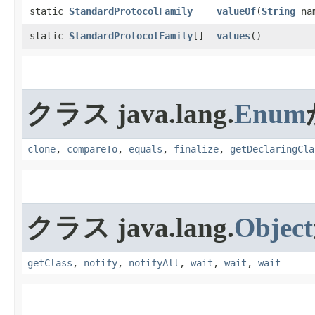
static
StandardProtocolFamily
valueOf
​(
String
na
static
StandardProtocolFamily
[]
values
​()
クラス java.lang.
Enum
clone
,
compareTo
,
equals
,
finalize
,
getDeclaringCla
クラス java.lang.
Object
getClass
,
notify
,
notifyAll
,
wait
,
wait
,
wait