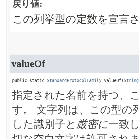
戻り値:
この列挙型の定数を宣言
valueOf
public static 
StandardProtocolFamily
 valueOf​(
String
指定された名前を持つ、
す。
文字列は、この型の
した識別子と
厳密に
一致
切な空白文字は許可され