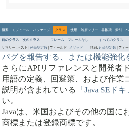
概要
モジュール
パッケージ
クラス
使用
階層ツリー
非推奨
索引
ヘ
前のクラス
次のクラス
フレーム
フレームなし
すべてのクラス
サマリー:
ネスト |
列挙型定数
|
フィールド |
メソッド
詳細:
列挙型定数
|
フィー
バグを報告する、または機能強化
さらにAPIリファレンスと開発者
用語の定義、回避策、および作業
説明が含まれている
「Java SE
い。
Javaは、米国およびその他の国にお
商標または登録商標です。