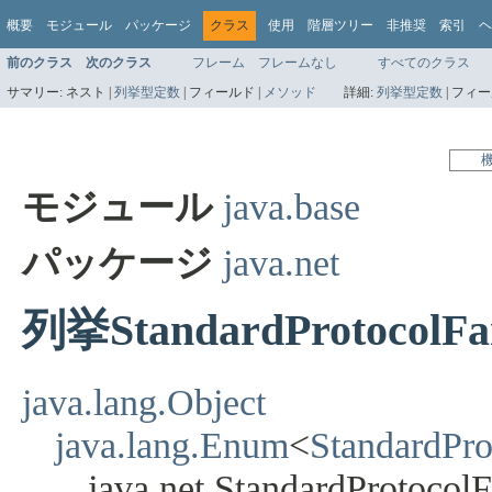
概要
モジュール
パッケージ
クラス
使用
階層ツリー
非推奨
索引
ヘ
前のクラス
次のクラス
フレーム
フレームなし
すべてのクラス
サマリー:
ネスト |
列挙型定数
|
フィールド |
メソッド
詳細:
列挙型定数
|
フィー
モジュール
java.base
パッケージ
java.net
列挙StandardProtocolFa
java.lang.Object
java.lang.Enum
<
StandardPro
java.net.StandardProtocol