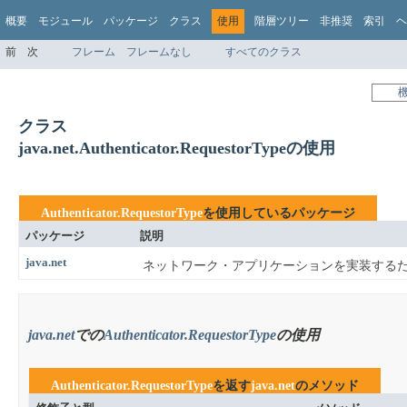
概要
モジュール
パッケージ
クラス
使用
階層ツリー
非推奨
索引
ヘ
前
次
フレーム
フレームなし
すべてのクラス
クラス
java.net.Authenticator.RequestorTypeの使用
Authenticator.RequestorType
を使用しているパッケージ
パッケージ
説明
java.net
ネットワーク・アプリケーションを実装する
java.net
での
Authenticator.RequestorType
の使用
Authenticator.RequestorType
を返す
java.net
のメソッド