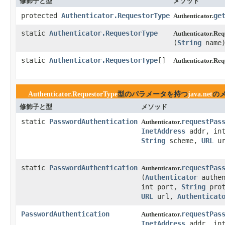
修飾子と型
メソッド
protected
Authenticator.RequestorType
ge
Authenticator.
static
Authenticator.RequestorType
Authenticator.Req
(
String
name
static
Authenticator.RequestorType
[]
Authenticator.Req
Authenticator.RequestorType
型のパラメータを持つ
java.net
の
修飾子と型
メソッド
static
PasswordAuthentication
requestPas
Authenticator.
InetAddress
addr, in
String
scheme,
URL
u
static
PasswordAuthentication
requestPas
Authenticator.
(
Authenticator
authen
int port,
String
pro
URL
url,
Authenticat
PasswordAuthentication
requestPas
Authenticator.
InetAddress
addr, in