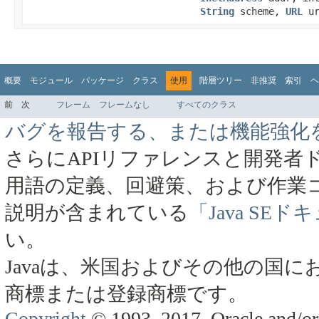
String
scheme,
URL
u
概要
モジュール
パッケージ
クラス
使用
階層ツリー
非推奨
索引
ヘ
前
次
フレーム
フレームなし
すべてのクラス
バグを報告する、または機能強化
さらにAPIリファレンスと開発者
用語の定義、回避策、および作業
説明が含まれている
「Java SE
い。
Javaは、米国およびその他の国にお
商標または登録商標です。
Copyright
© 1993, 2017, Oracle and/or 