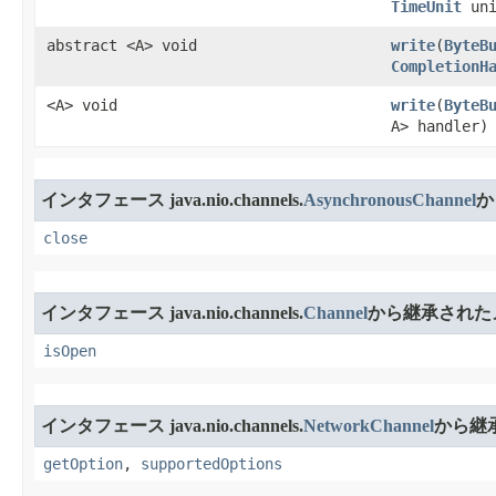
TimeUnit
uni
abstract <A> void
write
​(
ByteB
CompletionH
<A> void
write
​(
ByteB
A> handler)
インタフェース java.nio.channels.
AsynchronousChannel
か
close
インタフェース java.nio.channels.
Channel
から継承された
isOpen
インタフェース java.nio.channels.
NetworkChannel
から継
getOption
,
supportedOptions