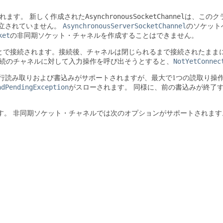
AsynchronousSocketChannel
れます。
新しく作成された
は、このク
AsynchronousServerSocketChannel
立されていません。
のソケット
ket
の非同期ソケット・チャネルを作成することはできません。
とで接続されます。接続後、チャネルは閉じられるまで接続されたまま
NotYetConnec
続のチャネルに対して入力操作を呼び出そうとすると、
行読み取りおよび書込みがサポートされますが、最大で1つの読取り操
adPendingException
がスローされます。
同様に、前の書込みが終了
す。
非同期ソケット・チャネルでは次のオプションがサポートされます