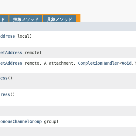
ッド
抽象メソッド
具象メソッド
Address
local)
ketAddress
remote)
ketAddress
remote, A attachment,
CompletionHandler
<
Void
,
ress
​()
dress
​()
ronousChannelGroup
group)