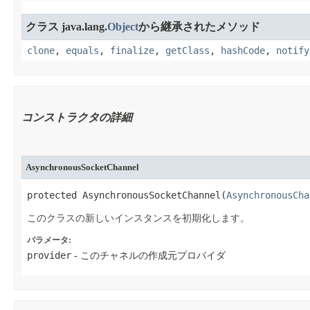
クラス java.lang.
Object
から継承されたメソッド
clone
,
equals
,
finalize
,
getClass
,
hashCode
,
notify
コンストラクタの詳細
AsynchronousSocketChannel
protected AsynchronousSocketChannel​(
AsynchronousCha
このクラスの新しいインスタンスを初期化します。
パラメータ:
provider
- このチャネルの作成元プロバイダ