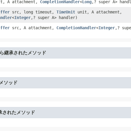
t, A attachment,
CompletionHandler
<
Long
,? super A> hand
uffer
src, long timeout,
TimeUnit
unit, A attachment,
andler
<
Integer
,? super A> handler)
uffer
src, A attachment,
CompletionHandler
<
Integer
,? sup
ら継承されたメソッド
メソッド
承されたメソッド