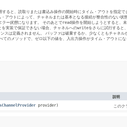
用すると、読取りまたは書込み操作の開始時にタイム・アウトを指定で
ム・アウトによって、チャネルまたは基本となる接続が整合性のない状
read
エラー状態
になります。
そのあとで
操作を開始しようとすると、未
write
とを実装で保証できない場合、チャネルへの
をさらに試行すると
ケンスは定義されません。
バッファは破棄するか、少なくともチャネル
れるすべてのメソッドで、ゼロ以下の値を、入出力操作がタイム・アウトに
説明
sChannelProvider
provider)
このク