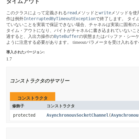
タイムアウト
read
write
このクラスによって定義される
メソッドと
メソッドを使
InterruptedByTimeoutException
作は例外
で終了します。
タイ
ていないことを実装で保証できない場合、チャネルは実装に固有の
タイム・アウトになり、バイトがチャネルに書き込まれていないこ
ByteBuffer
過すると、入出力操作の
の状態またはバッファ・シー
ように注意する必要があります。
timeoutパラメータを受け入
導入されたバージョン:
1.7
コンストラクタのサマリー
コンストラクタ
修飾子
コンストラクタ
protected
AsynchronousSocketChannel
​(
Asynchronou