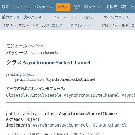
概要
モジュール
パッケージ
クラス
使用
階層ツリー
非推奨
索引
ヘ
前のクラス
次のクラス
フレーム
フレームなし
すべてのクラス
サマリー:
ネスト |
フィールド |
コンストラクタ
|
メソッド
詳細:
フィールド |
コ
モジュール
java.base
パッケージ
java.nio.channels
クラスAsynchronousSocketChannel
java.lang.Object
java.nio.channels.AsynchronousSocketChannel
すべての実装されたインタフェース:
Closeable
AutoCloseable
AsynchronousByteChannel
Async
,
,
,
public abstract class 
AsynchronousSocketChannel
extends 
Object
implements 
AsynchronousByteChannel
, 
NetworkChannel