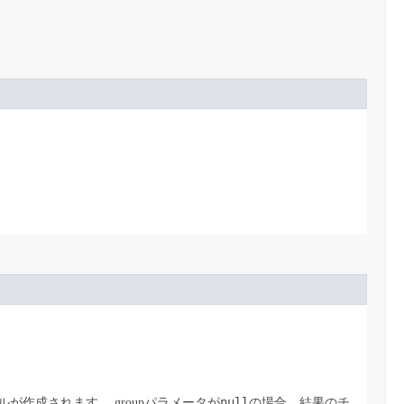
null
ルが作成されます。
groupパラメータが
の場合、結果のチ