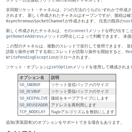
ストリーム型接続ソケット用の非同期チャネルです。
非同期ソケット・チャネルは、2つの方法のうちのいずれかで作成さ
されます。
新しく作成されたチャネルはオープンですが、接続は確
AsynchronousSocketChannel
soc
が作成されます。
任意の既存の
connect
新しく作成されたチャネルは、その
メソッドを呼び出すこ
getRemoteAddress
メソッドの呼出しによって判断できます。
未接
この型のチャネルは、複数のスレッドで並行して使用できます。
並
Re
読取り操作が終了する前にスレッドが読取り操作を開始すると、
WritePendingException
がスローされます。
setOption
ソケット・オプションは
メソッドを使用して構成されま
オプション名
説明
SO_SNDBUF
ソケット送信バッファのサイズ
SO_RCVBUF
ソケット受信バッファのサイズ
SO_KEEPALIVE
接続をキープアライブにします
SO_REUSEADDR
アドレスを再利用します
TCP_NODELAY
Nagleアルゴリズムを無効にします
追加(実装固有)のオプションをサポートできる場合もあります。