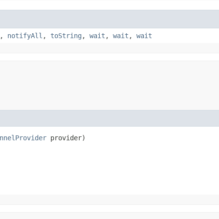
,
notifyAll
,
toString
,
wait
,
wait
,
wait
nnelProvider
 provider)