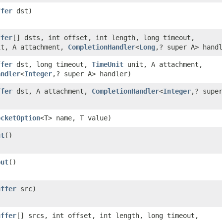
ffer
dst)
ffer
[] dsts, int offset, int length, long timeout,
t, A attachment,
CompletionHandler
<
Long
,? super A> hand
ffer
dst, long timeout,
TimeUnit
unit, A attachment,
andler
<
Integer
,? super A> handler)
ffer
dst, A attachment,
CompletionHandler
<
Integer
,? supe
ocketOption
<T> name, T value)
ut
​()
put
​()
uffer
src)
uffer
[] srcs, int offset, int length, long timeout,