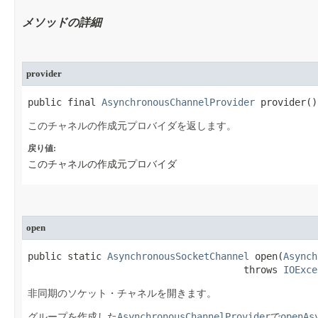
メソッドの詳細
provider
public final 
AsynchronousChannelProvider
 provider​()
このチャネルの作成元プロバイダを返します。
戻り値:
このチャネルの作成元プロバイダ
open
public static 
AsynchronousSocketChannel
 open​(
Asynch
                                      throws 
IOExce
非同期のソケット・チャネルを開きます。
AsynchronousChannelProvider
openAs
グループを作成した
で