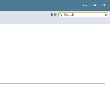
Java SE 9 & JDK 9
検索: