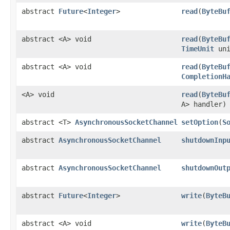
abstract
Future
<
Integer
>
read
​(
ByteBu
abstract <A> void
read
​(
ByteBu
TimeUnit
uni
abstract <A> void
read
​(
ByteBu
CompletionH
<A> void
read
​(
ByteBu
A> handler)
abstract <T>
AsynchronousSocketChannel
setOption
​(
S
abstract
AsynchronousSocketChannel
shutdownInp
abstract
AsynchronousSocketChannel
shutdownOut
abstract
Future
<
Integer
>
write
​(
ByteB
abstract <A> void
write
​(
ByteB