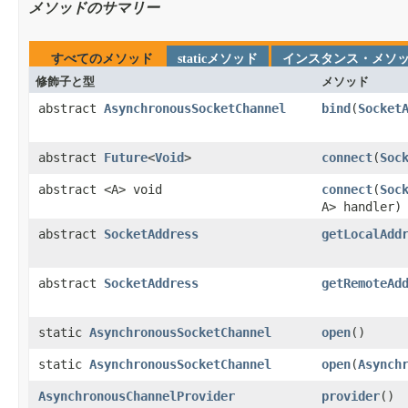
メソッドのサマリー
すべてのメソッド
staticメソッド
インスタンス・メソ
修飾子と型
メソッド
abstract
AsynchronousSocketChannel
bind
​(
Socket
abstract
Future
<
Void
>
connect
​(
Soc
abstract <A> void
connect
​(
Soc
A> handler)
abstract
SocketAddress
getLocalAdd
abstract
SocketAddress
getRemoteAd
static
AsynchronousSocketChannel
open
​()
static
AsynchronousSocketChannel
open
​(
Asynch
AsynchronousChannelProvider
provider
​()