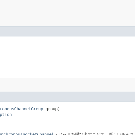
ronousChannelGroup
 group)

ption
ynchronousSocketChannel
メソッドを呼び出すことで、新しいチャネ