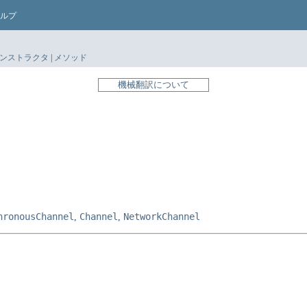
ルプ
ンストラクタ
|
メソッド
機械翻訳について
hronousChannel
Channel
NetworkChannel
,
,