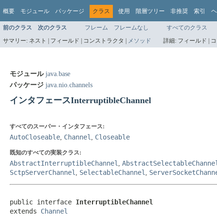
概要
モジュール
パッケージ
クラス
使用
階層ツリー
非推奨
索引
ヘ
前のクラス
次のクラス
フレーム
フレームなし
すべてのクラス
サマリー:
ネスト |
フィールド |
コンストラクタ |
メソッド
詳細:
フィールド |
コ
モジュール
java.base
パッケージ
java.nio.channels
インタフェースInterruptibleChannel
すべてのスーパー・インタフェース:
AutoCloseable
Channel
Closeable
,
,
既知のすべての実装クラス:
AbstractInterruptibleChannel
AbstractSelectableChanne
,
SctpServerChannel
SelectableChannel
ServerSocketChann
,
,
public interface 
InterruptibleChannel
extends 
Channel