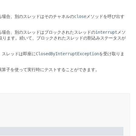
close
る場合、別のスレッドはそのチャネルの
メソッドを呼び出す
interrupt
る場合、別のスレッドはブロックされたスレッドの
メソ
取ります。続いて、ブロックされたスレッドの割込みステータスが
ClosedByInterruptException
、スレッドは即座に
を受け取りま
演算子を使って実行時にテストすることができます。