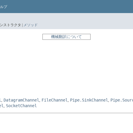
ルプ
ンストラクタ |
メソッド
機械翻訳について
l
DatagramChannel
FileChannel
Pipe.SinkChannel
Pipe.Sour
,
,
,
,
el
SocketChannel
,