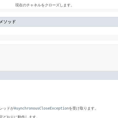
現在のチャネルをクローズします。
メソッド
AsynchronousCloseException
レッドが
を受け取ります。
定どおりに動作します。