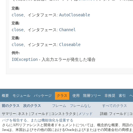
定義:
close
AutoCloseable
、インタフェース:
定義:
close
Channel
、インタフェース:
定義:
close
Closeable
、インタフェース:
例外:
IOException
- 入出力エラーが発生した場合
概要
モジュール
パッケージ
クラス
使用
階層ツリー
非推奨
索引
ヘ
前のクラス
次のクラス
フレーム
フレームなし
すべてのクラス
サマリー:
ネスト |
フィールド |
コンストラクタ |
メソッド
詳細:
フィールド |
コ
バグを報告する、または機能強化を提案する
さらにAPIリファレンスと開発者ドキュメントについては、概念的な概要、用語
Javaは、米国およびその他の国におけるOracleおよび/またはその関連会社の商