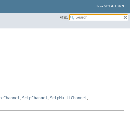
Java SE 9 & JDK 9
検索:
ceChannel
SctpChannel
SctpMultiChannel
,
,
,