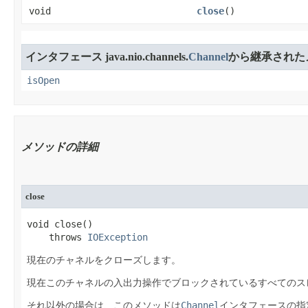
void
close
​()
インタフェース java.nio.channels.
Channel
から継承された
isOpen
メソッドの詳細
close
void close​()

    throws 
IOException
現在のチャネルをクローズします。
現在このチャネルの入出力操作でブロックされているすべてのス
Channel
それ以外の場合は、このメソッドは
インタフェースの指