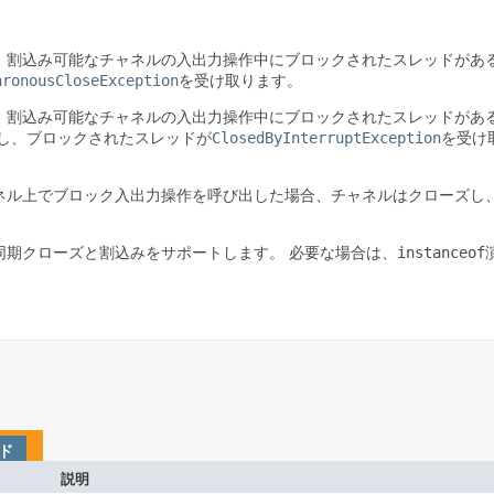
。割込み可能なチャネルの入出力操作中にブロックされたスレッドがあ
hronousCloseException
を受け取ります。
。割込み可能なチャネルの入出力操作中にブロックされたスレッドがあ
ClosedByInterruptException
し、ブロックされたスレッドが
を受け
ネル上でブロック入出力操作を呼び出した場合、チャネルはクローズし
instanceof
同期クローズと割込みをサポートします。
必要な場合は、
ド
説明