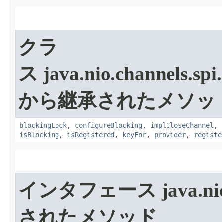
クラ
ス java.nio.channels.spi.
から継承されたメソッ
blockingLock
,
configureBlocking
,
implCloseChannel
,
isBlocking
,
isRegistered
,
keyFor
,
provider
,
registe
インタフェース java.nio.c
されたメソッド