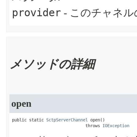
provider
- このチャネ
メソッドの詳細
open
public static 
SctpServerChannel
 open​()

                              throws 
IOException