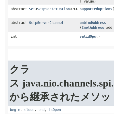
T value)
abstract
Set
<
SctpSocketOption
<?>>
supportedOptions
​
abstract
SctpServerChannel
unbindAddress
(
InetAddress
addr
int
validOps
​()
クラ
ス java.nio.channels.spi.
から継承されたメソッ
begin
,
close
,
end
,
isOpen