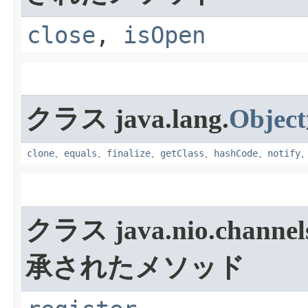
close
,
isOpen
クラス java.lang.
Object
clone
、
equals
、
finalize
、
getClass
、
hashCode
、
notify
クラス java.nio.channel
承されたメソッド