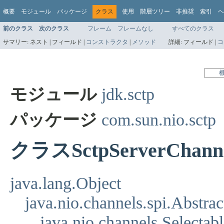
概要
モジュール
パッケージ
クラス
使用
階層ツリー
非推奨
索引
ヘ
前のクラス
次のクラス
フレーム
フレームなし
すべてのクラス
サマリー:
ネスト |
フィールド |
コンストラクタ
|
メソッド
詳細:
フィールド |
コ
モジュール
jdk.sctp
パッケージ
com.sun.nio.sctp
クラスSctpServerChann
java.lang.Object
java.nio.channels.spi.Abstrac
java.nio.channels.Selectab