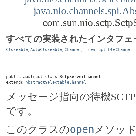
java.nio.channels.spi.Ab
com.sun.nio.sctp.Sct
すべての実装されたインタフェ
Closeable
AutoCloseable
Channel
InterruptibleChannel
,
,
,
public abstract class 
SctpServerChannel
extends 
AbstractSelectableChannel
メッセージ指向の待機SCT
です。
open
このクラスの
メソッ