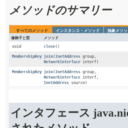
メソッドのサマリー
すべてのメソッド
インスタンス・メソッド
抽象メソッ
修飾子と型
メソッド
void
close
​()
MembershipKey
join
​(
InetAddress
group,
NetworkInterface
interf)
MembershipKey
join
​(
InetAddress
group,
NetworkInterface
interf,
InetAddress
source)
インタフェース java.nio.c