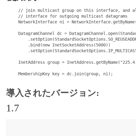
     // join multicast group on this interface, and al
     // interface for outgoing multicast datagrams

     NetworkInterface ni = NetworkInterface.getByName(
     DatagramChannel dc = DatagramChannel.open(Standar
         .setOption(StandardSocketOptions.SO_REUSEADDR
         .bind(new InetSocketAddress(5000))

         .setOption(StandardSocketOptions.IP_MULTICAST
     InetAddress group = InetAddress.getByName("225.4.
     MembershipKey key = dc.join(group, ni);

導入されたバージョン:
1.7