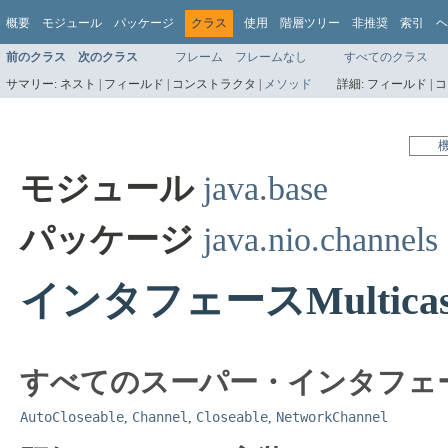
概要
モジュール
パッケージ
クラス
使用
階層ツリー
非推奨
索引
ヘ
前のクラス
次のクラス
フレーム
フレームなし
すべてのクラス
サマリー:
ネスト |
フィールド |
コンストラクタ |
メソッド
詳細:
フィールド |
コ
モジュール
java.base
パッケージ
java.nio.channels
インタフェースMulticast
すべてのスーパー・インタフェ
AutoCloseable
Channel
Closeable
NetworkChannel
,
,
,