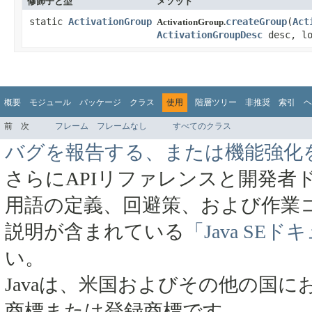
修飾子と型
メソッド
static
ActivationGroup
createGroup
​(
Act
ActivationGroup.
ActivationGroupDesc
desc, lo
概要
モジュール
パッケージ
クラス
使用
階層ツリー
非推奨
索引
ヘ
前
次
フレーム
フレームなし
すべてのクラス
バグを報告する、または機能強化
さらにAPIリファレンスと開発者
用語の定義、回避策、および作業
説明が含まれている
「Java SE
い。
Javaは、米国およびその他の国にお
商標または登録商標です。