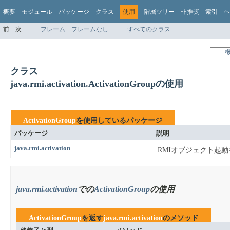
概要
モジュール
パッケージ
クラス
使用
階層ツリー
非推奨
索引
ヘ
前
次
フレーム
フレームなし
すべてのクラス
クラス
java.rmi.activation.ActivationGroupの使用
ActivationGroup
を使用しているパッケージ
パッケージ
説明
java.rmi.activation
RMIオブジェクト起
java.rmi.activation
での
ActivationGroup
の使用
ActivationGroup
を返す
java.rmi.activation
のメソッド