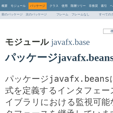
概要
モジュール
パッケージ
クラス
使用
階層ツリー
非推奨
索引
ヘ
前のパッケージ
次のパッケージ
フレーム
フレームなし
すべての
モジュール
javafx.base
パッケージjavafx.bean
javafx.beans
パッケージ
式を定義するインタフェー
イブラリにおける監視可能