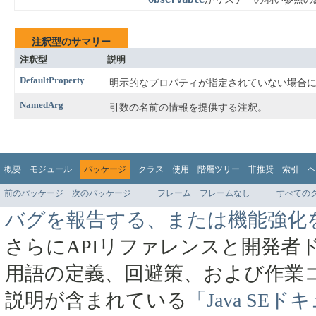
注釈型のサマリー
注釈型
説明
DefaultProperty
明示的なプロパティが指定されていない場合
NamedArg
引数の名前の情報を提供する注釈。
概要
モジュール
パッケージ
クラス
使用
階層ツリー
非推奨
索引
ヘ
前のパッケージ
次のパッケージ
フレーム
フレームなし
すべての
バグを報告する、または機能強化
さらにAPIリファレンスと開発者
用語の定義、回避策、および作業
説明が含まれている
「Java SE