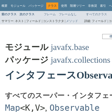
概要
モジュール
パッケージ
クラス
使用
階層ツリー
非推奨
索引
ヘ
前のクラス
次のクラス
フレーム
フレームなし
すべてのクラス
サマリー:
ネスト |
フィールド |
コンストラクタ |
メソッド
詳細:
フィールド |
コ
モジュール
javafx.base
パッケージ
javafx.collections
インタフェースObservab
すべてのスーパー・インタフェ
Map
<K,V>
Observable
,