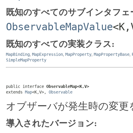
既知のすべてのサブインタフェ
ObservableMapValue
<K,
既知のすべての実装クラス:
MapBinding
MapExpression
MapProperty
MapPropertyBase
,
,
,
,
SimpleMapProperty
public interface 
ObservableMap<K,V>
extends 
Map
<K,V>, 
Observable
オブザーバが発生時の変更
導入されたバージョン: