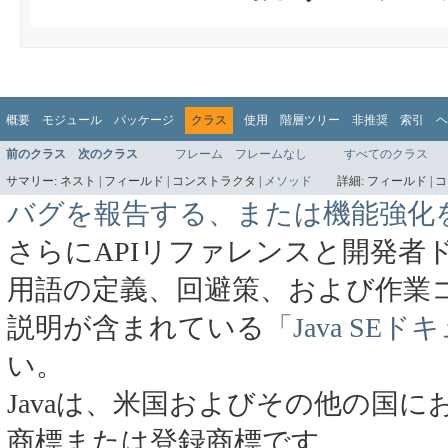
概要
モジュール
パッケージ
クラス
使用
階層ツリー
非推奨
索引
ヘ
前のクラス
次のクラス
フレーム
フレームなし
すべてのクラス
サマリー:
ネスト |
フィールド |
コンストラクタ |
メソッド
詳細:
フィールド |
コ
バグを報告する、または機能強化
さらにAPIリファレンスと開発者
用語の定義、回避策、および作業
説明が含まれている
「Java SE
い。
Javaは、米国およびその他の国にお
商標または登録商標です。