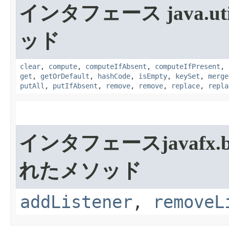
インタフェース java.uti
ッド
clear
,
compute
,
computeIfAbsent
,
computeIfPresent
,
get
,
getOrDefault
,
hashCode
,
isEmpty
,
keySet
,
merge
putAll
,
putIfAbsent
,
remove
,
remove
,
replace
,
repla
インタフェースjavafx.be
れたメソッド
addListener
,
removeL