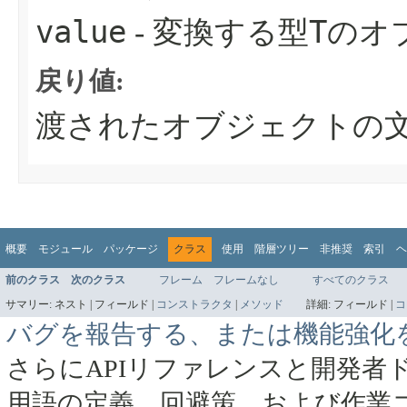
value
T
- 変換する型
のオ
戻り値:
渡されたオブジェクトの
概要
モジュール
パッケージ
クラス
使用
階層ツリー
非推奨
索引
ヘ
前のクラス
次のクラス
フレーム
フレームなし
すべてのクラス
サマリー:
ネスト |
フィールド |
コンストラクタ
|
メソッド
詳細:
フィールド |
コ
バグを報告する、または機能強化
さらにAPIリファレンスと開発者
用語の定義、回避策、および作業