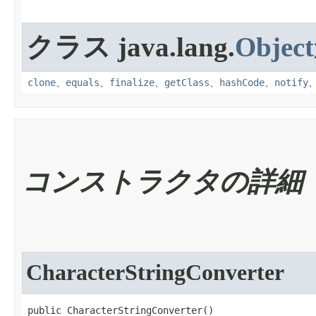
クラス java.lang.
Object
clone
、
equals
、
finalize
、
getClass
、
hashCode
、
notify
コンストラクタの詳細
CharacterStringConverter
public CharacterStringConverter​()