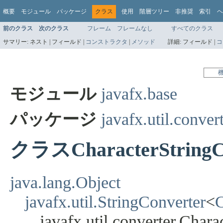
概要
モジュール
パッケージ
クラス
使用
階層ツリー
非推奨
索引
ヘ
前のクラス
次のクラス
フレーム
フレームなし
すべてのクラス
サマリー:
ネスト |
フィールド |
コンストラクタ
|
メソッド
詳細:
フィールド |
コ
モジュール
javafx.base
パッケージ
javafx.util.conver
クラスCharacterStringC
java.lang.Object
javafx.util.StringConverter
<
C
javafx.util.converter.Char