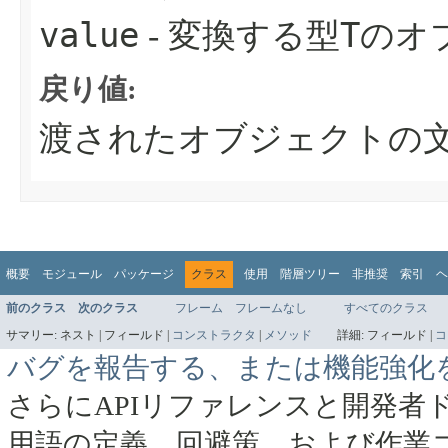
value
T
- 変換する型
のオ
戻り値:
渡されたオブジェクトの
概要
モジュール
パッケージ
クラス
使用
階層ツリー
非推奨
索引
ヘ
前のクラス
次のクラス
フレーム
フレームなし
すべてのクラス
サマリー:
ネスト |
フィールド |
コンストラクタ
|
メソッド
詳細:
フィールド |
コ
バグを報告する、または機能強化
さらにAPIリファレンスと開発者
用語の定義、回避策、および作業