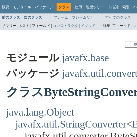
概要
モジュール
パッケージ
クラス
使用
階層ツリー
非推奨
索引
ヘ
前のクラス
次のクラス
フレーム
フレームなし
すべてのクラス
サマリー:
ネスト |
フィールド |
コンストラクタ
|
メソッド
詳細:
フィールド |
コ
モジュール
javafx.base
パッケージ
javafx.util.conver
クラスByteStringConver
java.lang.Object
javafx.util.StringConverter
<
B
javafx.util.converter.Byte