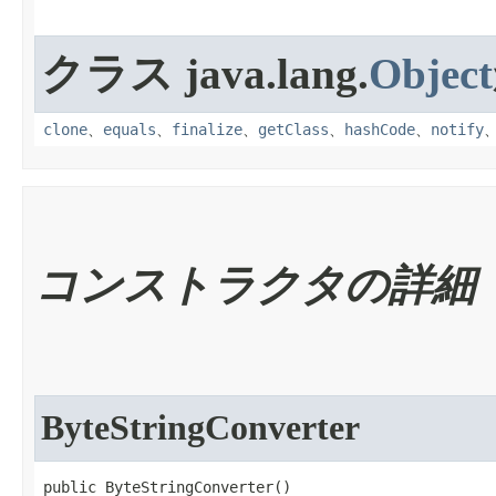
クラス java.lang.
Object
clone
、
equals
、
finalize
、
getClass
、
hashCode
、
notify
コンストラクタの詳細
ByteStringConverter
public ByteStringConverter​()